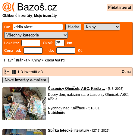
Přidat inzerát
Oblíbené inzeráty
,
Moje inzeráty
Co:
Lokalita:
Okolí:
km
Cena od:
- do:
Kč
Hlavní stránka
>
Knihy
>
kridla vlasti
Cena
1-3 inzerátů z 3
Nové inzeráty e-mailem
Časopisy Ohníček, ABC, Křídla ...
- [8.8. 2026]
Dobrý den, nabízím staré časopisy Ohníček, ABC,
Křídla ...
Rychnov nad Kněžnou - 518 01
Nabídněte
Sbírka letecké literatury
- [27.7. 2026]