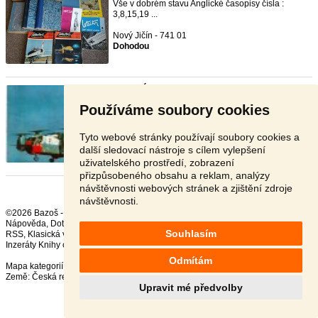
Vše v dobrém stavu Anglické časopisy čísla :
3,8,15,19 ...
Nový Jičín - 741 01
Dohodou
Letectví a kosmonautika (L+K)
- [23.7. 2026]
Prodám časopisy L+K 1976/24,25 6,- 1978/17 3 ...
Používáme soubory cookies
Havlíčkův Brod - 583 01
V textu
Tyto webové stránky používají soubory cookies a
další sledovací nástroje s cílem vylepšení
uživatelského prostředí, zobrazení
přizpůsobeného obsahu a reklam, analýzy
návštěvnosti webových stránek a zjištění zdroje
návštěvnosti.
©2026 Bazoš -
Inzerce, Bazar
Nápověda
,
Dotazy
,
Hodnocení
,
Kontakt
,
Reklama
,
Podmínky
,
Ochrana údajů
,
Souhlasím
RSS
,
Inzeráty Knihy celkem:
36807
, za 24 hodin:
615
Odmítám
Mapa kategorií
,
Nejvyhledávanější výrazy
Země:
Česká republika
,
Slovensko
,
Polsko
,
Rakousko
Upravit mé předvolby