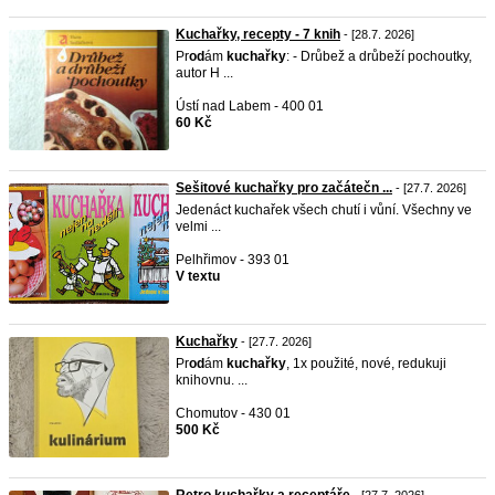
Kuchařky, recepty - 7 knih
- [28.7. 2026]
Pr
od
ám
kuchařky
: - Drůbež a drůbeží pochoutky,
autor H ...
Ústí nad Labem - 400 01
60 Kč
Sešitové kuchařky pro začátečn ...
- [27.7. 2026]
Jedenáct kuchařek všech chutí i vůní. Všechny ve
velmi ...
Pelhřimov - 393 01
V textu
Kuchařky
- [27.7. 2026]
Pr
od
ám
kuchařky
, 1x použité, nové, redukuji
knihovnu. ...
Chomutov - 430 01
500 Kč