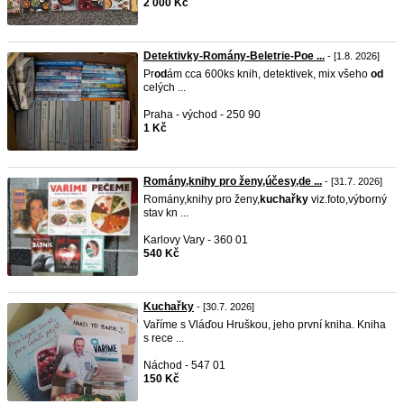
2 000 Kč
Detektivky-Romány-Beletrie-Poe ...
- [1.8. 2026]
Pr
od
ám cca 600ks knih, detektivek, mix všeho
od
celých ...
Praha - východ - 250 90
1 Kč
Romány,knihy pro ženy,účesy,de ...
- [31.7. 2026]
Romány,knihy pro ženy,
kuchařky
viz.foto,výborný
stav kn ...
Karlovy Vary - 360 01
540 Kč
Kuchařky
- [30.7. 2026]
Vaříme s Vláďou Hruškou, jeho první kniha. Kniha
s rece ...
Náchod - 547 01
150 Kč