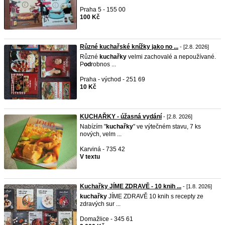
Praha 5 - 155 00
100 Kč
Různé kuchařské knížky jako no ...
- [2.8. 2026]
Různé
kuchařky
velmi zachovalé a nepoužívané.
P
od
robnos ...
Praha - východ - 251 69
10 Kč
KUCHAŘKY - úžasná vydání
- [2.8. 2026]
Nabízím "
kuchařky
" ve výtečném stavu, 7 ks
nových, velm ...
Karviná - 735 42
V textu
Kuchařky JÍME ZDRAVĚ - 10 knih ...
- [1.8. 2026]
kuchařky
JÍME ZDRAVĚ 10 knih s recepty ze
zdravých sur ...
Domažlice - 345 61