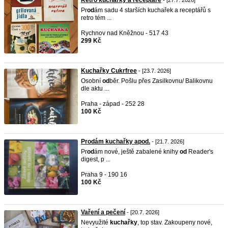
Retro kuchařky a receptáře
- [27.7. 2026]
Pr
od
ám sadu 4 starších kuchařek a receptářů s
retro tém ...
Rychnov nad Kněžnou - 517 43
299 Kč
Kuchařky Cukrfree
- [23.7. 2026]
Osobní
od
běr. Pošlu přes Zasilkovnu/ Balikovnu
dle aktu ...
Praha - západ - 252 28
100 Kč
Prodám kuchařky apod.
- [21.7. 2026]
Pr
od
ám nové, ještě zabalené knihy
od
Reader's
digest, p ...
Praha 9 - 190 16
100 Kč
Vaření a pečení
- [20.7. 2026]
Nevyužité
kuchařky
, top stav. Zakoupeny nové,