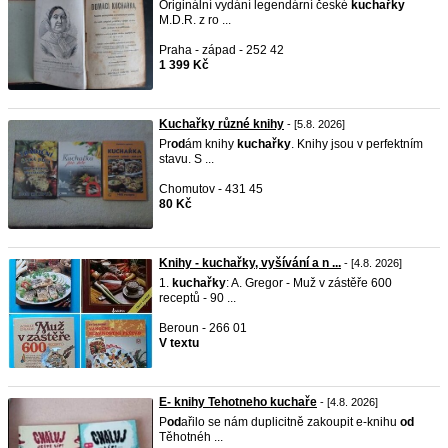
Originální vydání legendární české
kuchařky
M.D.R. z ro ...
Praha - západ - 252 42
1 399 Kč
Kuchařky různé knihy
- [5.8. 2026]
Pr
od
ám knihy
kuchařky
. Knihy jsou v perfektním
stavu. S ...
Chomutov - 431 45
80 Kč
Knihy - kuchařky, vyšívání a n ...
- [4.8. 2026]
1.
kuchařky
: A. Gregor - Muž v zástěře 600
receptů - 90 ...
Beroun - 266 01
V textu
E- knihy Tehotneho kuchaře
- [4.8. 2026]
P
od
ařilo se nám duplicitně zakoupit e-knihu
od
Těhotnéh ...