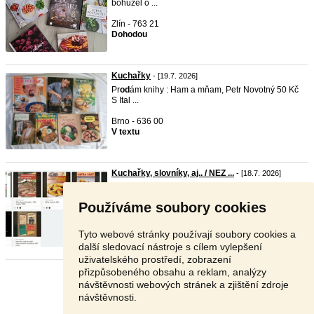
bohužel o ...
Zlín - 763 21
Dohodou
Kuchařky
- [19.7. 2026]
Pr
od
ám knihy : Ham a mňam, Petr Novotný 50 Kč
S Ital ...
Brno - 636 00
V textu
Kuchařky, slovníky, aj.. / NEZ ...
- [18.7. 2026]
Pr
od
áme
kuchařky
, slovníky, knihy...ceny: 1.
VELKÁ D ...
Používáme soubory cookies
České Budějovice - 370 04
10 Kč
Tyto webové stránky používají soubory cookies a
další sledovací nástroje s cílem vylepšení
uživatelského prostředí, zobrazení
přizpůsobeného obsahu a reklam, analýzy
Stránka:
1
2
3
Další
návštěvnosti webových stránek a zjištění zdroje
návštěvnosti.