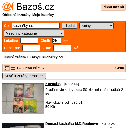
Přidat inzerát
Oblíbené inzeráty
,
Moje inzeráty
Co:
Lokalita:
Okolí:
km
Cena od:
- do:
Kč
Hlavní stránka
>
Knihy
>
kuchařky od
Cena
1-20 inzerátů z 52
Nové inzeráty e-mailem
Kuchařky
- [6.8. 2026]
Pr
od
ám tyto knihy, cena 50,-/ks, minimální
od
běr 2
ks. ...
Havlíčkův Brod - 582 91
50 Kč
Domácí kuchařka M.D.Rettigové
- [5.8. 2026]