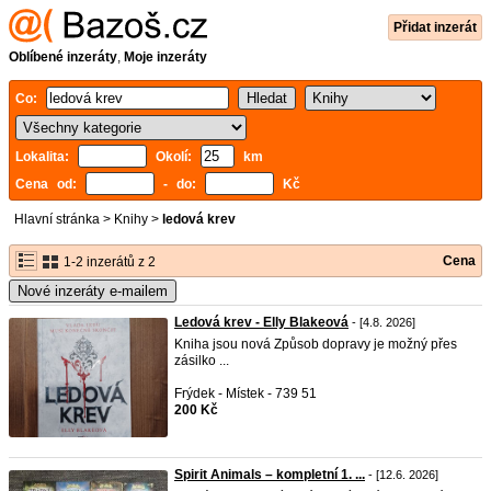
Přidat inzerát
Oblíbené inzeráty
,
Moje inzeráty
Co:
Lokalita:
Okolí:
km
Cena od:
- do:
Kč
Hlavní stránka
>
Knihy
>
ledová krev
Cena
1-2 inzerátů z 2
Nové inzeráty e-mailem
Ledová krev - Elly Blakeová
- [4.8. 2026]
Kniha jsou nová Způsob dopravy je možný přes
zásilko ...
Frýdek - Místek - 739 51
200 Kč
Spirit Animals – kompletní 1. ...
- [12.6. 2026]