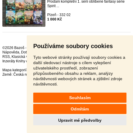
Prodám kompletní 1. sérii oblíbené fantasy série
Spirit ...
Plzeň - 332 02
1 000 Kč
Používáme soubory cookies
©2026 Bazoš -
Inzerce, Bazar
Nápověda
,
Dotazy
,
Hodnocení
,
Kontakt
,
Reklama
,
Podmínky
,
Ochrana údajů
,
RSS
,
Tyto webové stránky používají soubory cookies a
Inzeráty Knihy celkem:
37155
, za 24 hodin:
640
další sledovací nástroje s cílem vylepšení
uživatelského prostředí, zobrazení
Mapa kategorií
,
Nejvyhledávanější výrazy
přizpůsobeného obsahu a reklam, analýzy
Země:
Česká republika
,
Slovensko
,
Polsko
,
Rakousko
návštěvnosti webových stránek a zjištění zdroje
návštěvnosti.
Souhlasím
Odmítám
Upravit mé předvolby