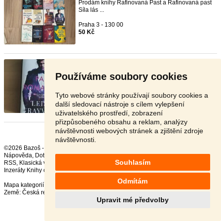
Prodám knihy Rafinovaná Past a Rafinovaná past
Síla lás ...
Praha 3 - 130 00
50 Kč
Leisa Rayven
- [17.6. 2026]
Prodám knihu pan romantik od
leisa
rayven
. 150,-
Používáme soubory cookies
Kč + p ...
Brno - 635 00
Tyto webové stránky používají soubory cookies a
150 Kč
další sledovací nástroje s cílem vylepšení
uživatelského prostředí, zobrazení
přizpůsobeného obsahu a reklam, analýzy
návštěvnosti webových stránek a zjištění zdroje
návštěvnosti.
©2026 Bazoš -
Inzerce, Bazar
Nápověda
,
Dotazy
,
Hodnocení
,
Kontakt
,
Reklama
,
Podmínky
,
Ochrana údajů
,
Souhlasím
RSS
,
Inzeráty Knihy celkem:
37461
, za 24 hodin:
604
Odmítám
Mapa kategorií
,
Nejvyhledávanější výrazy
Země:
Česká republika
,
Slovensko
,
Polsko
,
Rakousko
Upravit mé předvolby