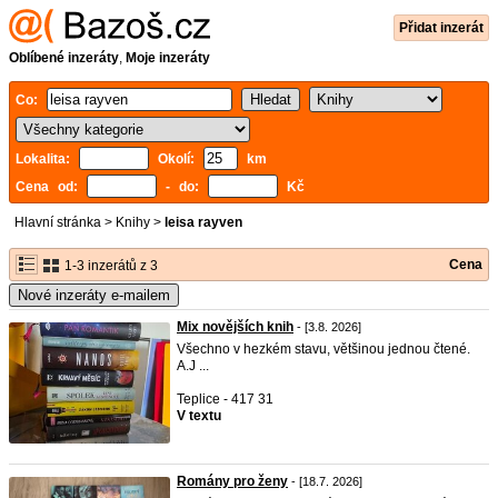
Přidat inzerát
Oblíbené inzeráty
,
Moje inzeráty
Co:
Lokalita:
Okolí:
km
Cena od:
- do:
Kč
Hlavní stránka
>
Knihy
>
leisa rayven
Cena
1-3 inzerátů z 3
Nové inzeráty e-mailem
Mix novějších knih
- [3.8. 2026]
Všechno v hezkém stavu, většinou jednou čtené.
A.J ...
Teplice - 417 31
V textu
Romány pro ženy
- [18.7. 2026]