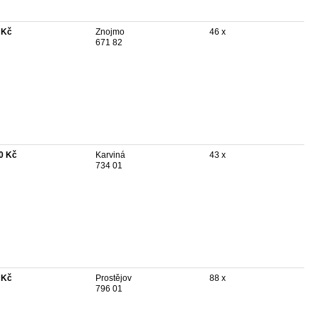
 Kč
Znojmo
46 x
671 82
0 Kč
Karviná
43 x
734 01
 Kč
Prostějov
88 x
796 01