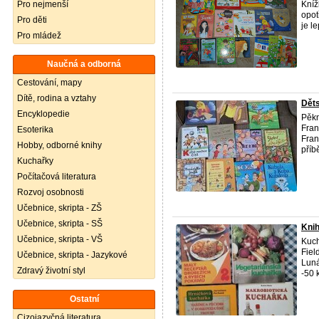
Pro nejmenší
Kníž
opot
Pro děti
je le
Pro mládež
Naučná a odborná
Cestování, mapy
Dítě, rodina a vztahy
Děts
Encyklopedie
Pěkn
Fran
Esoterika
Fran
Hobby, odborné knihy
příb
Kuchařky
Počítačová literatura
Rozvoj osobnosti
Učebnice, skripta - ZŠ
Učebnice, skripta - SŠ
Knih
Učebnice, skripta - VŠ
Kuch
Fiel
Učebnice, skripta - Jazykové
Luná
Zdravý životní styl
-50 k
Ostatní
Cizojazyčná literatura