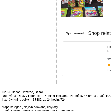
©2026 Bazoš -
Inzerce, Bazar
Nápověda
,
Dotazy
,
Hodnocení
,
Kontakt
,
Reklama
,
Podmínky
,
Ochrana údajů
,
RS
Inzeráty Knihy celkem:
37482
, za 24 hodin:
724
Mapa kategorií
,
Nejvyhledávanější výrazy
Země:
Česká republika
,
Slovensko
,
Polsko
,
Rakousko