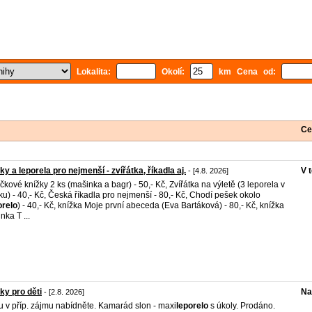
Lokalita:
Okolí:
km Cena od:
Ce
ky a leporela pro nejmenší - zvířátka, říkadla aj.
V 
- [4.8. 2026]
čkové knížky 2 ks (mašinka a bagr) - 50,- Kč, Zvířátka na výletě (3 leporela v
íku) - 40,- Kč, Česká říkadla pro nejmenší - 80,- Kč, Chodí pešek okolo
orelo
) - 40,- Kč, knížka Moje první abeceda (Eva Bartáková) - 80,- Kč, knížka
nka T ...
ky pro děti
Na
- [2.8. 2026]
 v příp. zájmu nabídněte. Kamarád slon - maxi
leporelo
s úkoly. Prodáno.