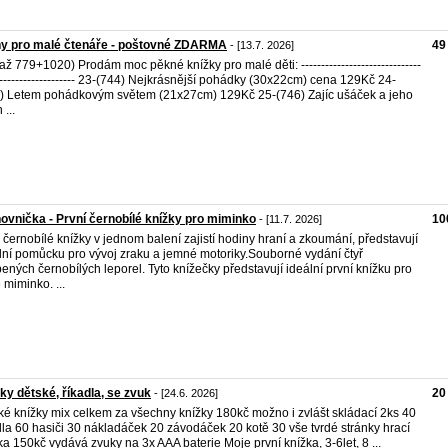
hy pro malé čtenáře - poštovné ZDARMA
49
- [13.7. 2026]
až 779+1020) Prodám moc pěkné knížky pro malé děti: ------------------------------
--------------------- 23-(744) Nejkrásnější pohádky (30x22cm) cena 129Kč 24-
) Letem pohádkovým světem (21x27cm) 129Kč 25-(746) Zajíc ušáček a jeho
 ...
ovnička - První černobílé knížky pro miminko
10
- [11.7. 2026]
i černobílé knížky v jednom balení zajistí hodiny hraní a zkoumání, představují
lní pomůcku pro vývoj zraku a jemné motoriky.Souborné vydání čtyř
bených černobílých leporel. Tyto knížečky představují ideální první knížku pro
 miminko. ...
ky dětské, říkadla, se zvuk
20
- [24.6. 2026]
ké knížky mix celkem za všechny knížky 180kč možno i zvlášt skládací 2ks 40
dla 60 hasiči 30 nákladáček 20 závodáček 20 kotě 30 vše tvrdé stránky hrací
ka 150kč vydává zvuky na 3x AAA baterie Moje první knížka, 3-6let, 8 ...