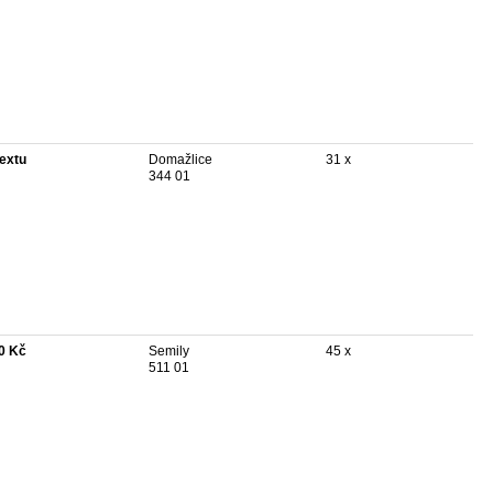
textu
Domažlice
31 x
344 01
0 Kč
Semily
45 x
511 01