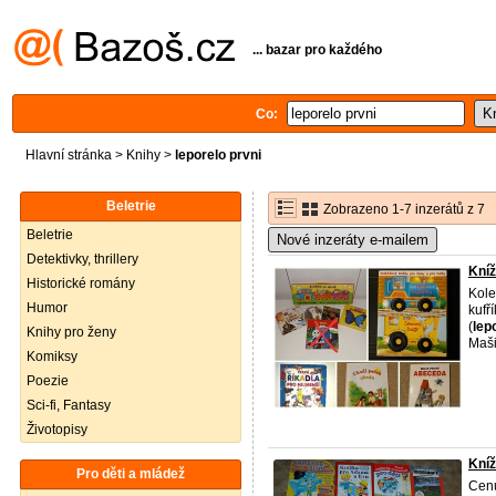
... bazar pro každého
Co:
Hlavní stránka
>
Knihy
>
leporelo prvni
Beletrie
Zobrazeno 1-7 inzerátů z 7
Beletrie
Nové inzeráty e-mailem
Detektivky, thrillery
Kníž
Historické romány
Kole
Humor
kufř
(
lep
Knihy pro ženy
Maši
Komiksy
Poezie
Sci-fi, Fantasy
Životopisy
Kníž
Pro děti a mládež
Cenu