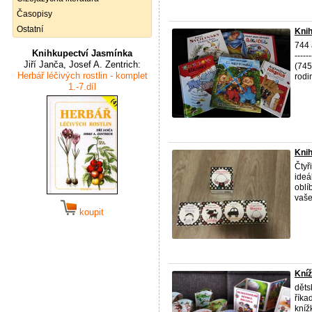
Časopisy
Ostatní
Kni
744 
Knihkupectví Jasmínka
----
Jiří Janča, Josef A. Zentrich:
(745
Herbář léčivých rostlin - komplet
rodin
1.-7.díl
Knih
Čtyř
ideá
oblí
vaše
koupit
Kníž
děts
říka
kníž