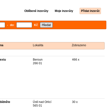
Oblíbené inzeráty
Moje inzeráty
Přidat inzerát
- do:
Kč
na
Lokalita
Zobrazeno
textu
Beroun
466 x
266 01
bídněte
Ústí nad Orlicí
30 x
565 01