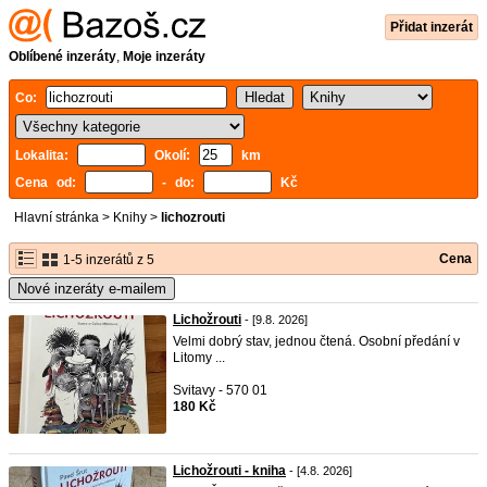
Přidat inzerát
Oblíbené inzeráty
,
Moje inzeráty
Co:
Lokalita:
Okolí:
km
Cena od:
- do:
Kč
Hlavní stránka
>
Knihy
>
lichozrouti
Cena
1-5 inzerátů z 5
Nové inzeráty e-mailem
Lichožrouti
- [9.8. 2026]
Velmi dobrý stav, jednou čtená. Osobní předání v
Litomy ...
Svitavy - 570 01
180 Kč
Lichožrouti - kniha
- [4.8. 2026]