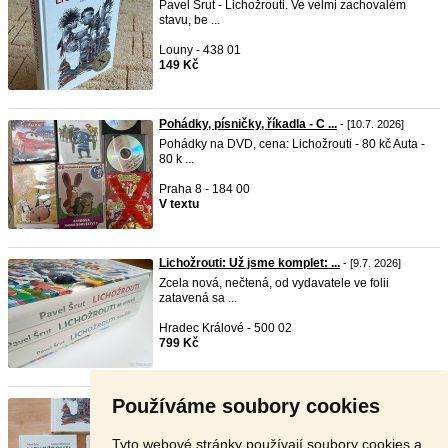
Pavel Šrut - Lichožrouti. Ve velmi zachovalém
stavu, be ...
Louny - 438 01
149 Kč
Pohádky, písničky, říkadla - C ...
- [10.7. 2026]
Pohádky na DVD, cena: Lichožrouti - 80 kč Auta -
80 k ...
Praha 8 - 184 00
V textu
Lichožrouti: Už jsme komplet: ...
- [9.7. 2026]
Zcela nová, nečtená, od vydavatele ve folii
zatavená sa ...
Hradec Králové - 500 02
799 Kč
Používáme soubory cookies
Lichožrouti - 3 díly
- [26.6. 2026]
Prodám sérii knih "Lichožrouti". Přečteno 1x,
naprosto ...
Tyto webové stránky používají soubory cookies a