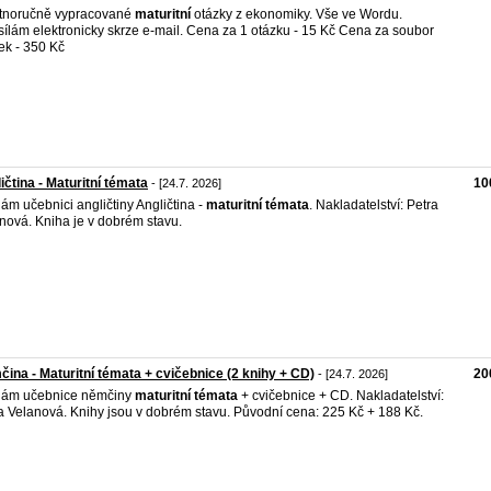
tnoručně vypracované
maturitní
otázky z ekonomiky. Vše ve Wordu.
ílám elektronicky skrze e-mail. Cena za 1 otázku - 15 Kč Cena za soubor
ek - 350 Kč
ičtina - Maturitní témata
10
- [24.7. 2026]
ám učebnici angličtiny Angličtina -
maturitní
témata
. Nakladatelství: Petra
nová. Kniha je v dobrém stavu.
ina - Maturitní témata + cvičebnice (2 knihy + CD)
20
- [24.7. 2026]
dám učebnice němčiny
maturitní
témata
+ cvičebnice + CD. Nakladatelství:
a Velanová. Knihy jsou v dobrém stavu. Původní cena: 225 Kč + 188 Kč.