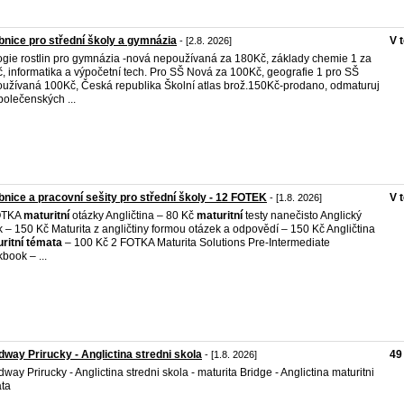
nice pro střední školy a gymnázia
V 
- [2.8. 2026]
ogie rostlin pro gymnázia -nová nepoužívaná za 180Kč, základy chemie 1 za
, informatika a výpočetní tech. Pro SŠ Nová za 100Kč, geografie 1 pro SŠ
užívaná 100Kč, Česká republika Školní atlas brož.150Kč-prodano, odmaturuj
polečenských ...
nice a pracovní sešity pro střední školy - 12 FOTEK
V 
- [1.8. 2026]
OTKA
maturitní
otázky Angličtina – 80 Kč
maturitní
testy nanečisto Anglický
k – 150 Kč Maturita z angličtiny formou otázek a odpovědí – 150 Kč Angličtina
ritní
témata
– 100 Kč 2 FOTKA Maturita Solutions Pre-Intermediate
book – ...
way Prirucky - Anglictina stredni skola
49
- [1.8. 2026]
way Prirucky - Anglictina stredni skola - maturita Bridge - Anglictina maturitni
ta