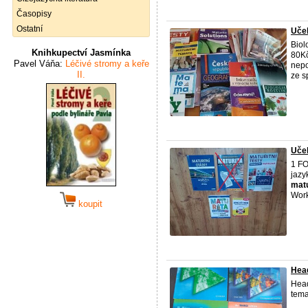
Časopisy
Ostatní
Učeb
Biol
Knihkupectví Jasmínka
80Kč
Pavel Váňa:
Léčivé stromy a keře
nepo
II.
ze s
Učeb
1 F
jazy
matu
Work
koupit
Head
Head
tema