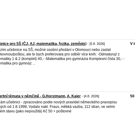
nice pro SŠ (ČJ, AJ, matematika, fyzika, zeměpis)
V 
- [5.8. 2026]
zím učebnice na SŠ, možné osobní předání v Olomouci nebo zaslat
lkovnou/poštou, ale to bych preferovala pro odběr více knih: -Odmaturuj! z
matiky 1 & 2 (komplet) 40,- -Matematika pro gymnázia Komplexní čísla 30,- -
matika pro gymnáz ...
ritní témata v němčině - G.Horstmann, A. Kaier
50
- [4.8. 2026]
ám učebnici - zpracováno podle nových pravidel německého pravopisu
ných od 1.8.1998, Vydalo nakl. Fraus, měkká vazba, 112 stran, ve velmi
ém stavu (jako nepoužitá) Kč 50 + poštovné