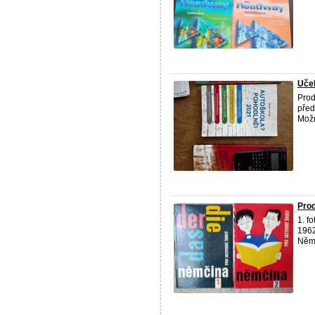
Učeb
Pro
před
Možn
Prod
1. f
1962
Němč