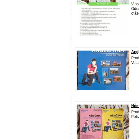
Vlas
Odes
otáz
Angl
Prod
Vela
Němč
Pro
Petr