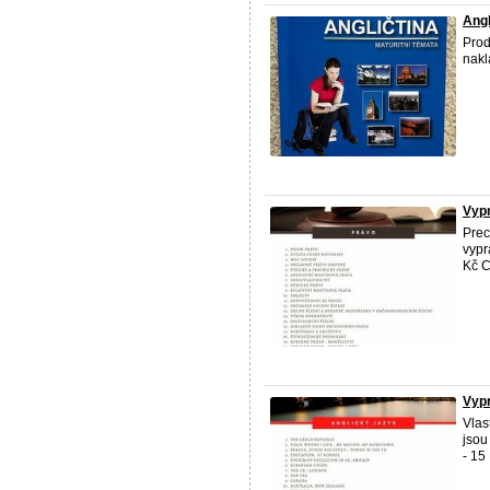
Angl
Prod
nakl
Vypr
Prec
vypr
Kč C
Vypr
Vlas
jsou
- 15