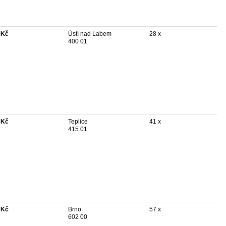
 Kč
Ústí nad Labem
28 x
400 01
 Kč
Teplice
41 x
415 01
 Kč
Brno
57 x
602 00