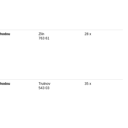
hodou
Zlín
28 x
763 61
hodou
Trutnov
35 x
543 03