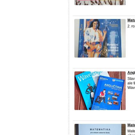
Matu
2. r
Angl
Stav
ale 
Wave
Mate
Mate