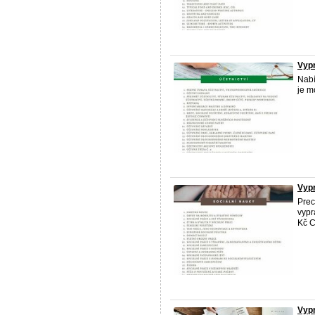
Vypr
Nab
je m
Vypr
Prec
vypr
Kč C
Vypr