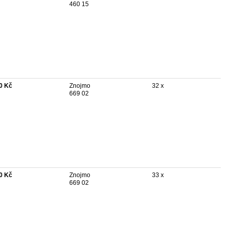
460 15
0 Kč
Znojmo
32 x
669 02
0 Kč
Znojmo
33 x
669 02