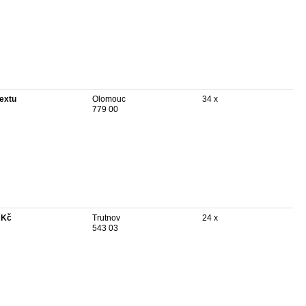
textu
Olomouc
34 x
779 00
 Kč
Trutnov
24 x
543 03