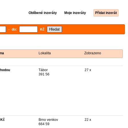
Oblíbené inzeráty
Moje inzeráty
Přidat inzerát
- do:
Kč
na
Lokalita
Zobrazeno
hodou
Tábor
27 x
391 56
 Kč
Brno venkov
22 x
664 59