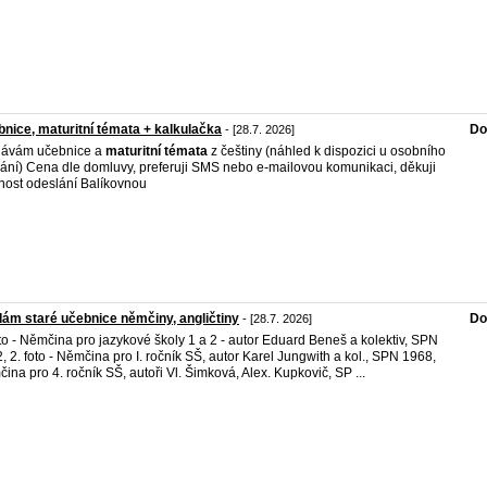
nice, maturitní témata + kalkulačka
Do
- [28.7. 2026]
dávám učebnice a
maturitní
témata
z češtiny (náhled k dispozici u osobního
ání) Cena dle domluvy, preferuji SMS nebo e-mailovou komunikaci, děkuji
ost odeslání Balíkovnou
ám staré učebnice němčiny, angličtiny
Do
- [28.7. 2026]
oto - Němčina pro jazykové školy 1 a 2 - autor Eduard Beneš a kolektiv, SPN
, 2. foto - Němčina pro I. ročník SŠ, autor Karel Jungwith a kol., SPN 1968,
ina pro 4. ročník SŠ, autoři Vl. Šimková, Alex. Kupkovič, SP ...