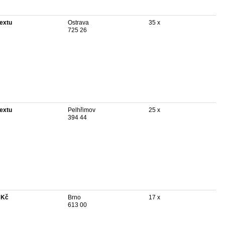
textu
Ostrava
35 x
725 26
textu
Pelhřimov
25 x
394 44
 Kč
Brno
17 x
613 00