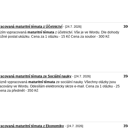
acovaná maturitní témata z Účetnictví
30
- [24.7. 2026]
ízím vypracovaná
maturitní
témata
z účetnictví. Vše je ve Wordu. Dle dohody
ožné poslat ukázku. Cena za 1 otázku - 15 Kč Cena za soubor - 300 Kč
acovaná maturitní témata ze Sociální nauky
35
- [24.7. 2026]
izně vypracovaná
maturitní
témata
ze sociální nauky. Všechny otázky jsou
acovány ve Wordu. Odesílám elektronicky skrze e-mail. Cena za 1 otázku - 25
ena za předmět - 350 Kč
acovaná maturitní témata z Ekonomiky
35
- [24.7. 2026]