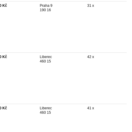
0 Kč
Praha 9
31 x
190 16
0 Kč
Liberec
42 x
460 15
0 Kč
Liberec
41 x
460 15