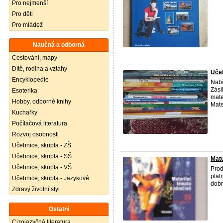
Pro nejmenší
Pro děti
Pro mládež
Naučná a odborná
Cestování, mapy
Dítě, rodina a vztahy
Učeb
Encyklopedie
Nabí
Zási
Esoterika
mate
Hobby, odborné knihy
Mate
Kuchařky
Počítačová literatura
Rozvoj osobnosti
Učebnice, skripta - ZŠ
Učebnice, skripta - SŠ
Matu
Učebnice, skripta - VŠ
Prod
plat
Učebnice, skripta - Jazykové
dobr
Zdravý životní styl
Ostatní
Cizojazyčná literatura