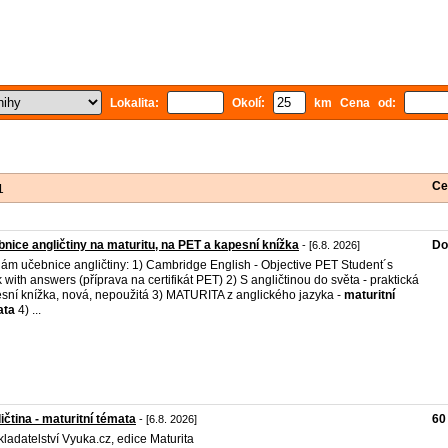
Lokalita:
Okolí:
km Cena od:
Ce
1
nice angličtiny na maturitu, na PET a kapesní knížka
Do
- [6.8. 2026]
ám učebnice angličtiny: 1) Cambridge English - Objective PET Student´s
 with answers (příprava na certifikát PET) 2) S angličtinou do světa - praktická
sní knížka, nová, nepoužitá 3) MATURITA z anglického jazyka -
maturitní
ata
4) ...
ičtina - maturitní témata
60
- [6.8. 2026]
kladatelství Vyuka.cz, edice Maturita