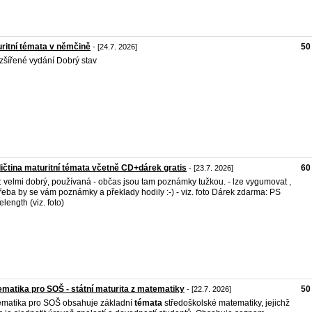
ritní témata v němčině
50
- [24.7. 2026]
ozšířené vydání Dobrý stav
ičtina maturitní témata včetně CD+dárek gratis
60
- [23.7. 2026]
: velmi dobrý, používaná - občas jsou tam poznámky tužkou. - lze vygumovat ,
třeba by se vám poznámky a překlady hodily :-) - viz. foto Dárek zdarma: PS
length (viz. foto)
matika pro SOŠ - státní maturita z matematiky
50
- [22.7. 2026]
matika pro SOŠ obsahuje základní
témata
středoškolské matematiky, jejichž