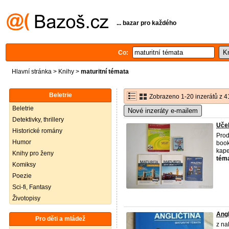
... bazar pro každého
Co:
Hlavní stránka
>
Knihy
>
maturitní témata
Beletrie
Zobrazeno 1-20 inzerátů z 4
Beletrie
Nové inzeráty e-mailem
Detektivky, thrillery
Učeb
Historické romány
Prod
Humor
book
kape
Knihy pro ženy
tém
Komiksy
Poezie
Sci-fi, Fantasy
Životopisy
Angl
Pro děti a mládež
z na