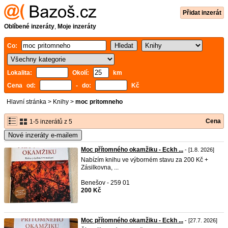
Přidat inzerát
Oblíbené inzeráty
,
Moje inzeráty
Co:
Lokalita:
Okolí:
km
Cena od:
- do:
Kč
Hlavní stránka
>
Knihy
>
moc pritomneho
Cena
1-5 inzerátů z 5
Nové inzeráty e-mailem
Moc přítomného okamžiku - Eckh ...
- [1.8. 2026]
Nabízím knihu ve výborném stavu za 200 Kč +
Zásilkovna, ...
Benešov - 259 01
200 Kč
Moc přítomného okamžiku - Eckh ...
- [27.7. 2026]