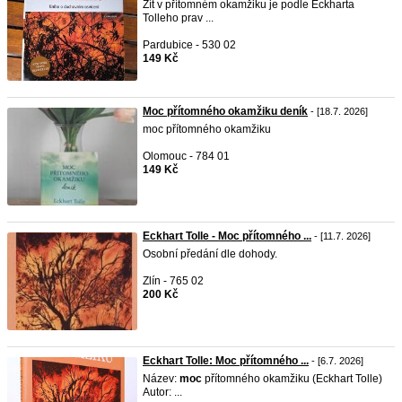
Žít v přítomném okamžiku je podle Eckharta
Tolleho prav ...
Pardubice - 530 02
149 Kč
Moc přítomného okamžiku deník
- [18.7. 2026]
moc přítomného okamžiku
Olomouc - 784 01
149 Kč
Eckhart Tolle - Moc přítomného ...
- [11.7. 2026]
Osobní předání dle dohody.
Zlín - 765 02
200 Kč
Eckhart Tolle: Moc přítomného ...
- [6.7. 2026]
Název:
moc
přítomného okamžiku (Eckhart Tolle)
Autor: ...