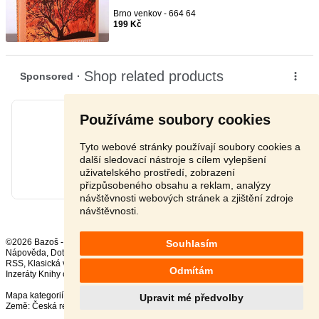
Brno venkov - 664 64
199 Kč
Používáme soubory cookies
Tyto webové stránky používají soubory cookies a
další sledovací nástroje s cílem vylepšení
uživatelského prostředí, zobrazení
přizpůsobeného obsahu a reklam, analýzy
návštěvnosti webových stránek a zjištění zdroje
návštěvnosti.
©2026 Bazoš -
Inzerce, Bazar
Souhlasím
Nápověda
,
Dotazy
,
Hodnocení
,
Kontakt
,
Reklama
,
Podmínky
,
Ochrana údajů
,
RSS
,
Odmítám
Inzeráty Knihy celkem:
37022
, za 24 hodin:
705
Mapa kategorií
,
Nejvyhledávanější výrazy
Upravit mé předvolby
Země:
Česká republika
,
Slovensko
,
Polsko
,
Rakousko