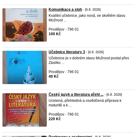
Komunikace a sloh
- [6.8. 2026]
Kvalitní učebnice, jako nová, ve skvělém stavu
Možnost ...
Prostějov - 796 01
100 Kč
Učebnice literatury 3
- [6.8. 2026]
Učebnice je v dobrém stavu Možnost poslat přes
Zásilko ...
Prostějov - 796 01
40 Kč
Český jazyk a literatura přehl ...
- [6.8. 2026]
Ucelená, přehledná a osvědčená příprava k
maturitě a k ...
Prostějov - 796 01
220 Kč