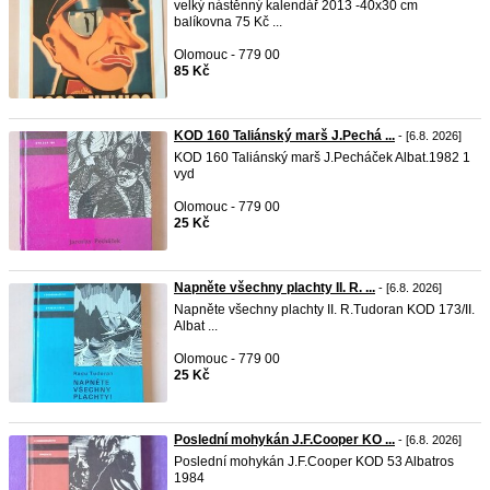
velký nástěnný kalendář 2013 -40x30 cm
balíkovna 75 Kč ...
Olomouc - 779 00
85 Kč
KOD 160 Taliánský marš J.Pechá ...
- [6.8. 2026]
KOD 160 Taliánský marš J.Pecháček Albat.1982 1
vyd
Olomouc - 779 00
25 Kč
Napněte všechny plachty II. R. ...
- [6.8. 2026]
Napněte všechny plachty II. R.Tudoran KOD 173/II.
Albat ...
Olomouc - 779 00
25 Kč
Poslední mohykán J.F.Cooper KO ...
- [6.8. 2026]
Poslední mohykán J.F.Cooper KOD 53 Albatros
1984