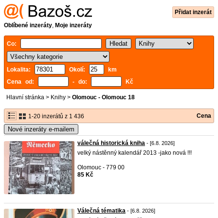
Přidat inzerát
Oblíbené inzeráty
,
Moje inzeráty
Co:
Lokalita:
Okolí:
km
Cena od:
- do:
Kč
Hlavní stránka
>
Knihy
>
Olomouc - Olomouc 18
Cena
1-20 inzerátů z 1 436
Nové inzeráty e-mailem
válečná historická kniha
- [6.8. 2026]
velký nástěnný kalendář 2013 -jako nová !!!
Olomouc - 779 00
85 Kč
Válečná tématika
- [6.8. 2026]