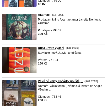
Olomouc - 779 00
85 Kč
Akarnae
- [6.8. 2026]
Prodávám knihu Akarnae,autor Lynette Noniová.
440stran ...
Prostějov - 798 12
300 Kč
Duna - retro vydání
- [6.8. 2026]
Stav jako nový. Jazyk - angličtina.
Přerov - 751 24
160 Kč
Válečné knihy Kočárky pouště, ...
- [6.8. 2026]
Námořní válka vrcholí, Německá invaze do Anglie.
Všechn ...
Olomouc - 783 46
200 Kč