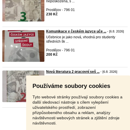
nepoškozená, s ...
Prostějov - 796 01
230 Kč
Komunikace v českém jazyce uče ...
- [6.8. 2026]
Učebnice je jako nová, vhodná pro studenty
středních šk ...
Prostějov - 796 01
200 Kč
Nová literatura 2 pracovní seš ...
- [6.8. 2026]
Koupeno jako nové, pár vpisků, jinak v dobrém
stavu Mo ...
Používáme soubory cookies
Prostějov - 796 01
130 Kč
Tyto webové stránky používají soubory cookies a
další sledovací nástroje s cílem vylepšení
uživatelského prostředí, zobrazení
přizpůsobeného obsahu a reklam, analýzy
Stránka:
1
2
3
Další
návštěvnosti webových stránek a zjištění zdroje
návštěvnosti.