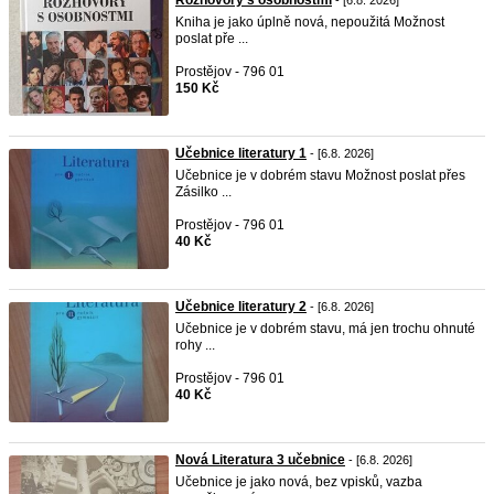
Rozhovory s osobnostmi
- [6.8. 2026]
Kniha je jako úplně nová, nepoužitá Možnost
poslat pře ...
Prostějov - 796 01
150 Kč
Učebnice literatury 1
- [6.8. 2026]
Učebnice je v dobrém stavu Možnost poslat přes
Zásilko ...
Prostějov - 796 01
40 Kč
Učebnice literatury 2
- [6.8. 2026]
Učebnice je v dobrém stavu, má jen trochu ohnuté
rohy ...
Prostějov - 796 01
40 Kč
Nová Literatura 3 učebnice
- [6.8. 2026]
Učebnice je jako nová, bez vpisků, vazba