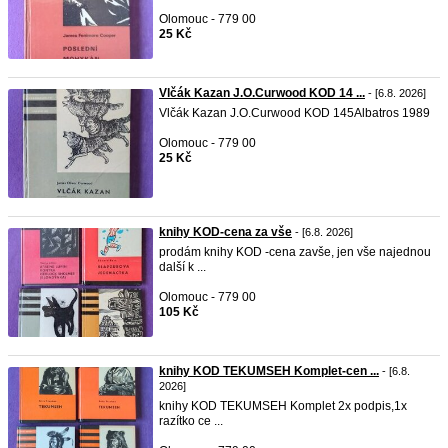
Olomouc - 779 00
25 Kč
Vlčák Kazan J.O.Curwood KOD 14 ...
- [6.8. 2026]
Vlčák Kazan J.O.Curwood KOD 145Albatros 1989
Olomouc - 779 00
25 Kč
knihy KOD-cena za vše
- [6.8. 2026]
prodám knihy KOD -cena zavše, jen vše najednou
další k ...
Olomouc - 779 00
105 Kč
knihy KOD TEKUMSEH Komplet-cen ...
- [6.8.
2026]
knihy KOD TEKUMSEH Komplet 2x podpis,1x
razítko ce ...