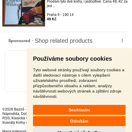
Prodám tyto dvě knihy, i jednotlivě. Cena 49,-Kč za
jed ...
Praha 9 - 190 14
49 Kč
Používáme soubory cookies
Tyto webové stránky používají soubory cookies a
další sledovací nástroje s cílem vylepšení
uživatelského prostředí, zobrazení
přizpůsobeného obsahu a reklam, analýzy
návštěvnosti webových stránek a zjištění zdroje
návštěvnosti.
©2026 Bazoš -
Inzerce, Bazar
Souhlasím
Nápověda
,
Dotazy
,
Hodnocení
,
Kontakt
,
Reklama
,
Podmínky
,
Ochrana údajů
,
RSS
,
Odmítám
Inzeráty Knihy celkem:
37278
, za 24 hodin:
1011
Mapa kategorií
,
Nejvyhledávanější výrazy