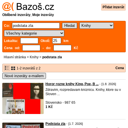
Přidat inzerát
Oblíbené inzeráty
,
Moje inzeráty
Co:
Lokalita:
Okolí:
km
Cena od:
- do:
Kč
Hlavní stránka
>
Knihy
>
podstata zla
Cena
1-2 inzerátů z 2
Nové inzeráty e-mailem
Horor rozne knihy King, Poe, B ...
- [1.8. 2026]
Zdravim, rozpredavam kniznicu. Knihy, ktore su v
Sloven ...
Slovensko - 987 65
1 Kč
Podstata zla
- [1.7. 2026]