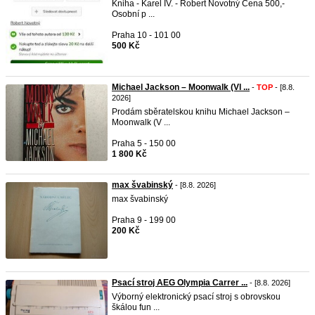
Kniha - Karel IV. - Robert Novotný Cena 500,-
Osobní p ...
Praha 10 - 101 00
500 Kč
Michael Jackson – Moonwalk (Vl ...
-
TOP
- [8.8.
2026]
Prodám sběratelskou knihu Michael Jackson –
Moonwalk (V ...
Praha 5 - 150 00
1 800 Kč
max švabinský
- [8.8. 2026]
max švabinský
Praha 9 - 199 00
200 Kč
Psací stroj AEG Olympia Carrer ...
- [8.8. 2026]
Výborný elektronický psací stroj s obrovskou
škálou fun ...