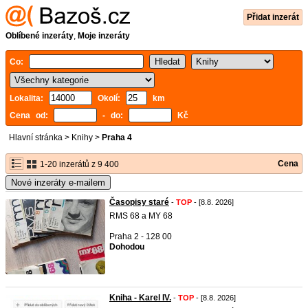
Přidat inzerát
Oblíbené inzeráty
,
Moje inzeráty
Co:
Lokalita:
Okolí:
km
Cena od:
- do:
Kč
Hlavní stránka
>
Knihy
>
Praha 4
Cena
1-20 inzerátů z 9 400
Nové inzeráty e-mailem
Časopisy staré
-
TOP
- [8.8. 2026]
RMS 68 a MY 68
Praha 2 - 128 00
Dohodou
Kniha - Karel IV.
-
TOP
- [8.8. 2026]