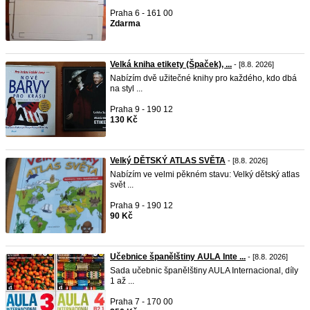
Praha 6 - 161 00
Zdarma
Velká kniha etikety (Špaček), ...
- [8.8. 2026]
Nabízím dvě užitečné knihy pro každého, kdo dbá
na styl ...
Praha 9 - 190 12
130 Kč
Velký DĚTSKÝ ATLAS SVĚTA
- [8.8. 2026]
Nabízím ve velmi pěkném stavu: Velký dětský atlas
svět ...
Praha 9 - 190 12
90 Kč
Učebnice španělštiny AULA Inte ...
- [8.8. 2026]
Sada učebnic španělštiny AULA Internacional, díly
1 až ...
Praha 7 - 170 00