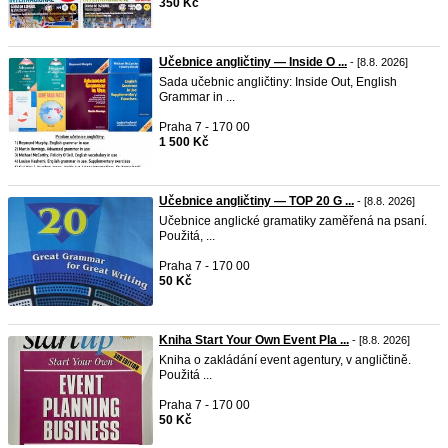
350 Kč
Učebnice angličtiny — Inside O ...
- [8.8. 2026]
Sada učebnic angličtiny: Inside Out, English
Grammar in ...
Praha 7 - 170 00
1 500 Kč
Učebnice angličtiny — TOP 20 G ...
- [8.8. 2026]
Učebnice anglické gramatiky zaměřená na psaní.
Použitá, ...
Praha 7 - 170 00
50 Kč
Kniha Start Your Own Event Pla ...
- [8.8. 2026]
Kniha o zakládání event agentury, v angličtině.
Použitá ...
Praha 7 - 170 00
50 Kč