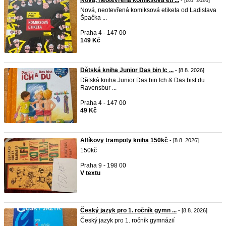
Nová, neotevřená komiksová eti ...
- [8.8. 2026]
Nová, neotevřená komiksová etiketa od Ladislava
Špačka ...
Praha 4 - 147 00
149 Kč
Dětská kniha Junior Das bin Ic ...
- [8.8. 2026]
Dětská kniha Junior Das bin Ich & Das bist du
Ravensbur ...
Praha 4 - 147 00
49 Kč
Alfíkovy trampoty kniha 150kč
- [8.8. 2026]
150kč
Praha 9 - 198 00
V textu
Český jazyk pro 1. ročník gymn ...
- [8.8. 2026]
Český jazyk pro 1. ročník gymnázií