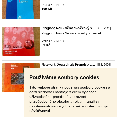
Praha 4 - 147 00
109 Kč
Pingpong Neu - Německo-český s ...
- [8.8. 2026]
Pingpong Neu - Německo-český slovníček
Praha 4 - 147 00
99 Kč
Netzwerk-Deutsch als Fremdspra ...
- [8.8. 2026]
Netzwerk-Deutsch als Fremdsprache Kursbuch mit
DVD und ...
Používáme soubory cookies
Praha 4 - 147 00
149 Kč
Tyto webové stránky používají soubory cookies a
další sledovací nástroje s cílem vylepšení
uživatelského prostředí, zobrazení
přizpůsobeného obsahu a reklam, analýzy
Stránka:
1
2
3
Další
návštěvnosti webových stránek a zjištění zdroje
návštěvnosti.