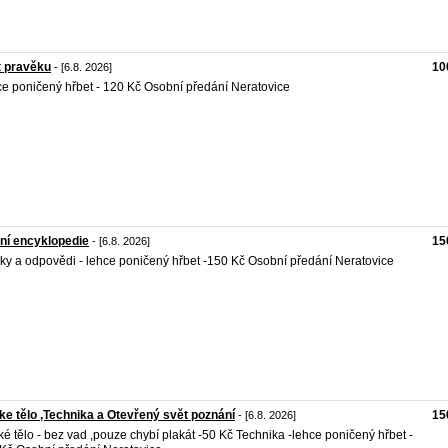
t pravěku
10
- [6.8. 2026]
e poničený hřbet - 120 Kč Osobní předání Neratovice
ní encyklopedie
15
- [6.8. 2026]
ky a odpovědi - lehce poničený hřbet -150 Kč Osobní předání Neratovice
ke tělo ,Technika a Otevřený svět poznání
15
- [6.8. 2026]
ké tělo - bez vad ,pouze chybí plakát -50 Kč Technika -lehce poničený hřbet -