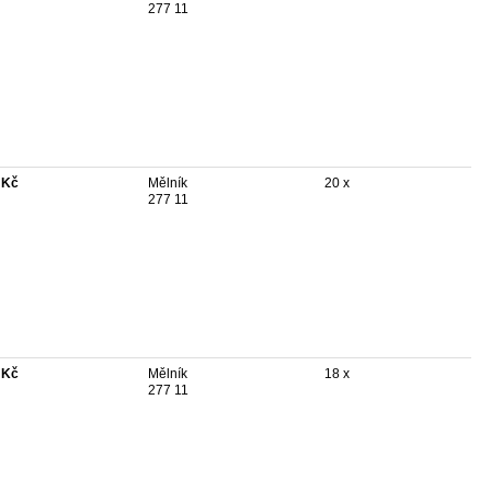
277 11
 Kč
Mělník
20 x
277 11
 Kč
Mělník
18 x
277 11