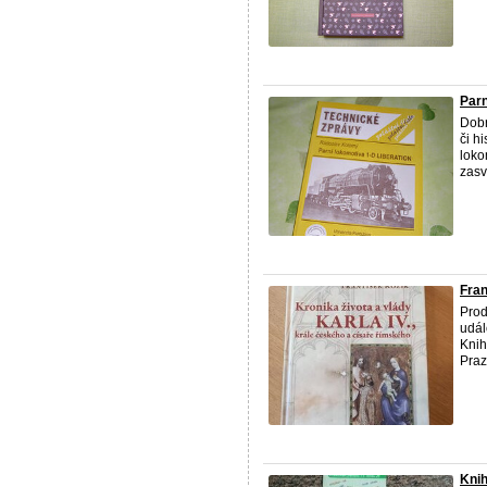
Par
Dobr
či h
loko
zasv
Fran
Prod
udál
Knih
Praz
Knih