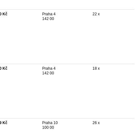
0 Kč
Praha 4
22 x
142 00
0 Kč
Praha 4
18 x
142 00
9 Kč
Praha 10
26 x
100 00