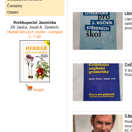
Časopisy
Ostatní
Lite
Lite
Knihkupectví Jasmínka
opot
Jiří Janča, Josef A. Zentrich:
pouz
Herbář léčivých rostlin - komplet
1.-7.díl
Cvič
V do
Poža
koupit
S It
Prod
rece
Kč. 