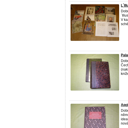
L´Il
Dobr
´Ill
V ka
sché
Pala
Dobr
Čech
(nak
kníže
Apo
Dobr
něme
idea
nová