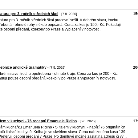
ratura pro 3. ročník středních škol
15
- [7.8. 2026]
ratura pro 3. ročník středních škol pracovní sešit. V dobrém stavu, trochu
řebená - ohnuté rohy, někde popsaná. Cena za kus je 150,- Kč. Požaduji
e osobní předání, kdekoliv po Praze a vyplacení v hotovosti.
ebnice anglické gramatiky
20
- [7.8. 2026]
brém stavu, trochu opotřebená - ohnuté kraje. Cena za kus je 200,- Kč.
duji pouze osobní předání, kdekoliv po Praze a vyplacení v hotovosti.
alem v kuchyni • 76 receptů Emanuela Ridiho
13
- [6.8. 2026]
ám kuchařku Emanuela Ridiho • S Italem v kuchyni. - nabízí 76 originálních
ptů italské kuchyně. Kniha je ve skvělém stavu. Cena nabízeného kusu 139,-
Preferuji osobní předání v Praze. Po domluvě možné zaslat na adresu či vý ...