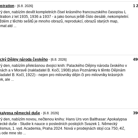
lustration
1 
- [6.8. 2026]
ý den, nabízím devět kompletních čísel krásného francouzského časopisu L
ustration z let 1935, 1936 a 1937 - a jako bonus ještě číslo desáté, nekompletní.
ždém z těchto sešitů je mnoho obrazů, reprodukcí, obrazů starých map,
mat atd ...
cký Dějiny národa českého
49
- [6.8. 2026]
ý den, nabízím překrásnou dvojici knih: Palackého Dějiny národa českého v
ách a v Moravě (nakladatel B. Kočí, 1908) plus Poznámky k těmto Dějinám
ladatel B. Kočí, 1922) - nejen pro milovníky dějin či pro milovníky krásných
k, ale ...
kalypsa německé duše
39
- [6.8. 2026]
ý den, nabízím novou, nečtenou knihu: Hans Urs von Balthasar: Apokalypsa
cké duše - Studie k nauce o posledních postojích Svazek 1. Německý
lismus, 1. vyd. Academia, Praha 2024. Nová v prodejnách stojí cca 750,-Kč,
 ode mne sto ...