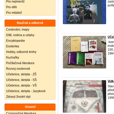
Pro nejmenší
zasl
pošt
Pro děti
Pro mládež
Naučná a odborná
Cestování, mapy
Dítě, rodina a vztahy
Uče
Encyklopedie
-Iva
inst
Esoterika
100,
Hobby, odborné knihy
1984 
Kuchařky
Počítačová literatura
Rozvoj osobnosti
Učebnice, skripta - ZŠ
Učebnice, skripta - SŠ
Volk
Učebnice, skripta - VŠ
Stav
před
Učebnice, skripta - Jazykové
přel
Zdravý životní styl
1998
Ostatní
Cizojazyčná literatura