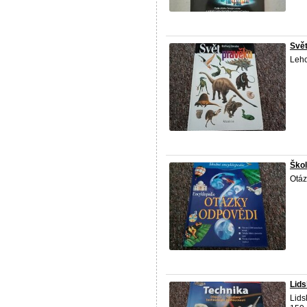
Svě
Lehc
Škol
Otáz
Lids
Lids