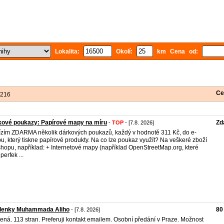
Lokalita:
Okolí:
km Cena od:
Ce
 216
kové poukazy: Papírové mapy na míru
Zd
-
TOP
- [7.8. 2026]
zím ZDARMA několik dárkových poukazů, každý v hodnotě 311 Kč, do e-
u, který tiskne papírové produkty. Na co lze poukaz využít? Na veškeré zboží
shopu, například: + Internetové mapy (například OpenStreetMap.org, které
perfek ...
lenky Muhammada Aliho
80
- [7.8. 2026]
ená. 113 stran. Preferuji kontakt emailem. Osobní předání v Praze. Možnost