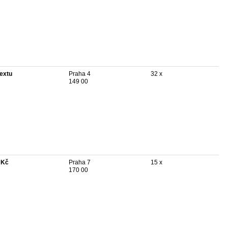
textu
Praha 4
32 x
149 00
 Kč
Praha 7
15 x
170 00