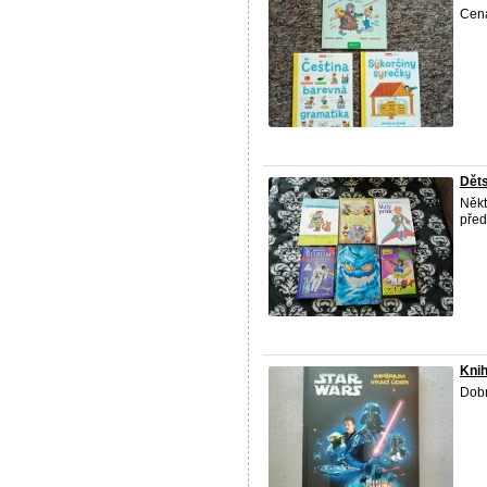
Cena
Děts
Někt
před
Knih
Dobr