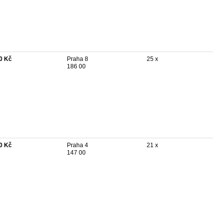
0 Kč
Praha 8
25 x
186 00
0 Kč
Praha 4
21 x
147 00