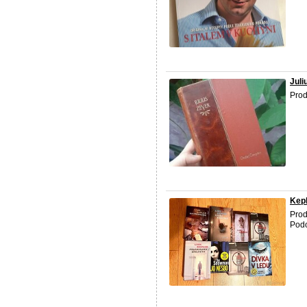
Juli
Prod
Kepl
Prod
Podo