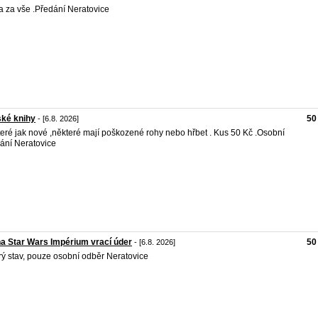
 za vše .Předání Neratovice
ké knihy
50
- [6.8. 2026]
eré jak nové ,některé mají poškozené rohy nebo hřbet . Kus 50 Kč .Osobní
ání Neratovice
a Star Wars Impérium vrací úder
50
- [6.8. 2026]
ý stav, pouze osobní odběr Neratovice