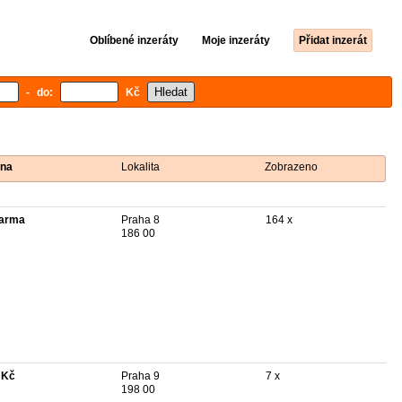
Oblíbené inzeráty
Moje inzeráty
Přidat inzerát
- do:
Kč
na
Lokalita
Zobrazeno
arma
Praha 8
164 x
186 00
 Kč
Praha 9
7 x
198 00