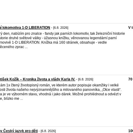
ní lokomotiva 1-D LIBERATION
V 
- [6.8. 2026]
ý den, nabízím pro znalce - fandy jak parních lokomotiv, tak železniční historie
istorie druhé světové války - úžasnou knížku, věnovanou legendární parní
movivě 1-D LIBERATION. Knížka má 160 stránek, obsahuje - vedle
ěceného zprac ...
tišek Kožík – Kronika života a vlády Karla IV.
70
- [6.8. 2026]
ám 1x čtený životopisný román, ve kterém autor popisuje okamžiky i velké
osti života našeho nejvýznamnějšího a milovaného panovníka, „Otce vlasti“.
a je ve výborném stavu, vhodná i jako dárek. Možné prohlédnout a odvézt v
e, blízko me ...
y Český jazyk pro děti
10
- [6.8. 2026]