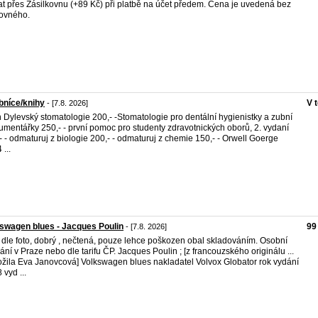
at přes Zásilkovnu (+89 Kč) při platbě na účet předem. Cena je uvedená bez
ovného.
bníce/knihy
V 
- [7.8. 2026]
n Dylevský stomatologie 200,- -Stomatologie pro dentální hygienistky a zubní
rumentářky 250,- - první pomoc pro studenty zdravotnických oborů, 2. vydaní
- - odmaturuj z biologie 200,- - odmaturuj z chemie 150,- - Orwell Goerge
...
swagen blues - Jacques Poulin
99
- [7.8. 2026]
 dle foto, dobrý , nečtená, pouze lehce poškozen obal skladováním. Osobní
ání v Praze nebo dle tarifu ČP. Jacques Poulin ; [z francouzského originálu ...
ožila Eva Janovcová] Volkswagen blues nakladatel Volvox Globator rok vydání
 vyd ...