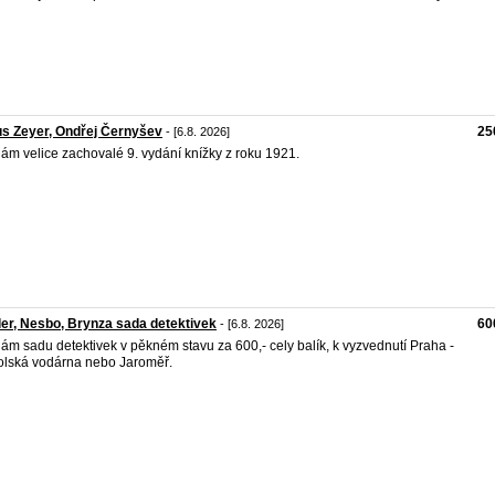
us Zeyer, Ondřej Černyšev
25
- [6.8. 2026]
ám velice zachovalé 9. vydání knížky z roku 1921.
er, Nesbo, Brynza sada detektivek
60
- [6.8. 2026]
ám sadu detektivek v pěkném stavu za 600,- cely balík, k vyzvednutí Praha -
lská vodárna nebo Jaroměř.