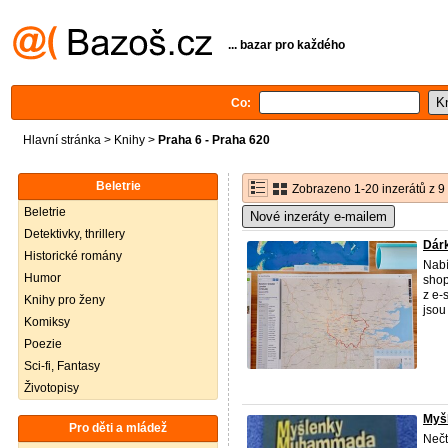
... bazar pro každého
Co:
Hlavní stránka
>
Knihy
>
Praha 6 - Praha 620
Beletrie
Zobrazeno 1-20 inzerátů z 9
Beletrie
Nové inzeráty e-mailem
Detektivky, thrillery
Dár
Historické romány
Nabí
Humor
shop
z e-
Knihy pro ženy
jsou 
Komiksy
Poezie
Sci-fi, Fantasy
Životopisy
Myš
Pro děti a mládež
Nečt