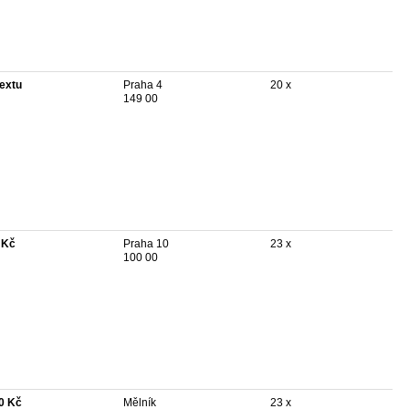
textu
Praha 4
20 x
149 00
 Kč
Praha 10
23 x
100 00
0 Kč
Mělník
23 x