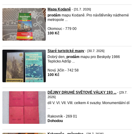
Mapa Kodaně
- [31.7. 2026]
prodám
mapu Kodaně. Pro návštěvníky nádherné
metropole ...
Olomouc - 779 00
100 Kč
Staré turistické mapy
- [30.7. 2026]
Dobrý den,
prodám
mapu pro Beskydy 1986
Teplicko Adršp ...
Nový Jičín - 742 58
100 Kč
DĚJINY DRUHÉ SVĚTOVÉ VÁLKY 193 ...
- [29.7.
2026]
díl V. VI. VII. VIII. celkem 4 svazky. Monumentální dí
...
Rakovník - 269 01
Dohodou