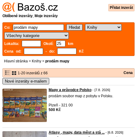
Přidat inzerát
Oblíbené inzeráty
,
Moje inzeráty
Co:
Lokalita:
Okolí:
km
Cena od:
- do:
Kč
Hlavní stránka
>
Knihy
>
prodám mapy
Cena
1-20 inzerátů z 66
Nové inzeráty e-mailem
Mapy a průvodce Polsko
- [7.8. 2026]
prodám soubor map z pobytu v Polsku.
Plzeň - 321 00
500 Kč
Atlasy , mapy, data měst a stá ...
- [6.8. 2026]