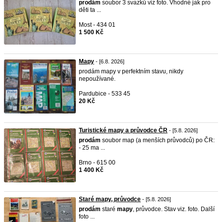
prodám
soubor 3 svazků viz foto. Vhodné jak pro
děti ta ...
Most - 434 01
1 500 Kč
Mapy
- [6.8. 2026]
prodám mapy v perfektním stavu, nikdy
nepoužívané.
Pardubice - 533 45
20 Kč
Turistické mapy a průvodce ČR
- [5.8. 2026]
prodám
soubor map (a menších průvodců) po ČR:
- 25 ma ...
Brno - 615 00
1 400 Kč
Staré mapy, průvodce
- [5.8. 2026]
prodám
staré
mapy
, průvodce. Stav viz. foto. Další
foto ...