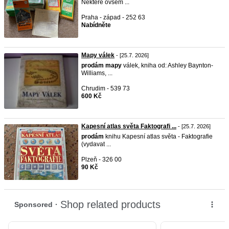
Některé ovšem ...
Praha - západ - 252 63
Nabídněte
Mapy válek
- [25.7. 2026]
prodám
mapy
válek, kniha od: Ashley Baynton-
Williams, ...
Chrudim - 539 73
600 Kč
Kapesní atlas světa Faktografi ...
- [25.7. 2026]
prodám
knihu Kapesní atlas světa - Faktografie
(vydavat ...
Plzeň - 326 00
90 Kč