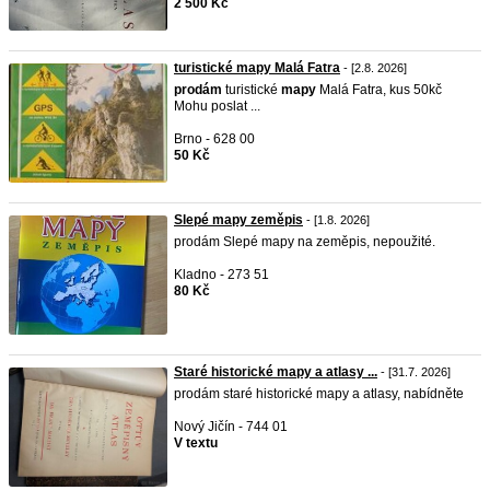
2 500 Kč
turistické mapy Malá Fatra
- [2.8. 2026]
prodám
turistické
mapy
Malá Fatra, kus 50kč
Mohu poslat ...
Brno - 628 00
50 Kč
Slepé mapy zeměpis
- [1.8. 2026]
prodám Slepé mapy na zeměpis, nepoužité.
Kladno - 273 51
80 Kč
Staré historické mapy a atlasy ...
- [31.7. 2026]
prodám staré historické mapy a atlasy, nabídněte
Nový Jičín - 744 01
V textu