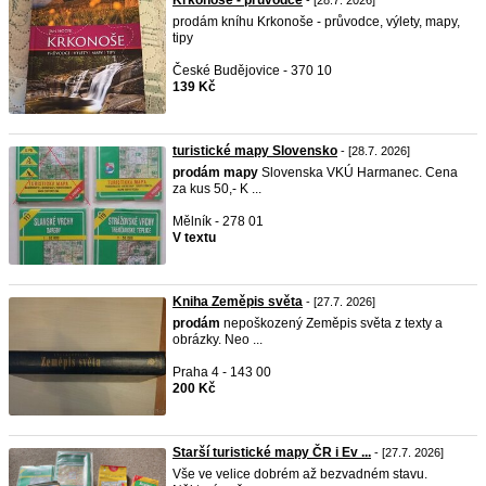
Krkonoše - průvodce
- [28.7. 2026]
prodám kníhu Krkonoše - průvodce, výlety, mapy,
tipy
České Budějovice - 370 10
139 Kč
turistické mapy Slovensko
- [28.7. 2026]
prodám
mapy
Slovenska VKÚ Harmanec. Cena
za kus 50,- K ...
Mělník - 278 01
V textu
Kniha Zeměpis světa
- [27.7. 2026]
prodám
nepoškozený Zeměpis světa z texty a
obrázky. Neo ...
Praha 4 - 143 00
200 Kč
Starší turistické mapy ČR i Ev ...
- [27.7. 2026]
Vše ve velice dobrém až bezvadném stavu.