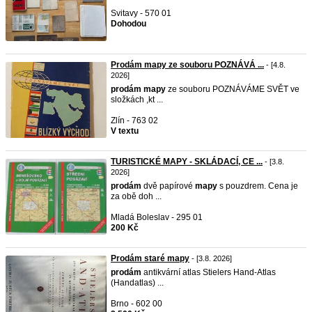
Svitavy - 570 01
Dohodou
Prodám mapy ze souboru POZNÁVÁ ...
- [4.8.
2026]
prodám
mapy
ze souboru POZNÁVÁME SVĚT ve
složkách ,kt ...
Zlín - 763 02
V textu
TURISTICKÉ MAPY - SKLÁDACÍ, CE ...
- [3.8.
2026]
prodám
dvě papírové
mapy
s pouzdrem. Cena je
za obě doh ...
Mladá Boleslav - 295 01
200 Kč
Prodám staré mapy
- [3.8. 2026]
prodám
antikvární atlas Stielers Hand-Atlas
(Handatlas) ...
Brno - 602 00