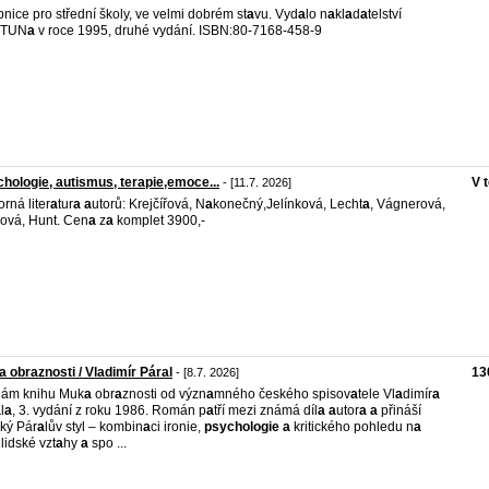
nice pro střední školy, ve velmi dobrém st
a
vu. Vyd
a
lo n
a
kl
a
d
a
telství
TUN
a
v roce 1995, druhé vydání. ISBN:80-7168-458-9
hologie, autismus, terapie,emoce...
V 
- [11.7. 2026]
rná liter
a
tur
a
a
utorů: Krejčířová, N
a
konečný,Jelínková, Lecht
a
, Vágnerová,
ová, Hunt. Cen
a
z
a
komplet 3900,-
 obraznosti / Vladimír Páral
13
- [8.7. 2026]
dám knihu Muk
a
obr
a
znosti od význ
a
mného českého spisov
a
tele Vl
a
dimír
a
a
l
a
, 3. vydání z roku 1986. Román p
a
tří mezi známá díl
a
a
utor
a
a
přináší
cký Pár
a
lův styl – kombin
a
ci ironie,
psychologie
a
kritického pohledu n
a
lidské vzt
a
hy
a
spo ...