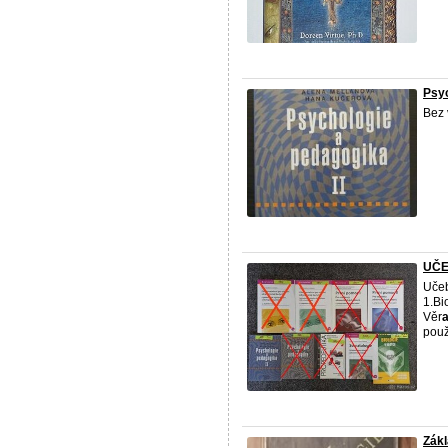
Psyc
Bez 
UČE
Učeb
1.Bi
Věr
použ
Zákl