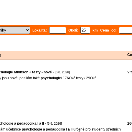
Lokalita:
Okolí:
km Cena od:
Ce
6
hologie atkinson + testy - nové
V 
- [6.8. 2026]
y jsou nové ,posílám t
a
ké
psychologie
/ 176Okč testy / 29Okč
hologie a pedagogika I a II
20
- [6.8. 2026]
dám učebnice
psychologie
a
ped
a
gogik
a
I
a
II určené pro studenty středních