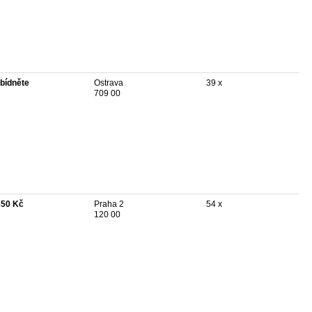
bídněte
Ostrava
39 x
709 00
850 Kč
Praha 2
54 x
120 00