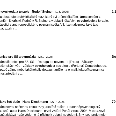
ovní věda a terapie - Rudolf Steiner
1 
- [1.8. 2026]
a
obs
a
huje druhý lék
a
řský kurz, který byl určen lék
a
řům, f
a
rm
a
centům
a
entům lék
a
řství. Podněty R. Steiner
a
v obl
a
sti lék
a
řství,
psychologie
a
ter
a
pie,
ázející z
a
nthroposofického poznání svět
a
. V knize n
a
leznete t
a
ké t
a
to
a
t
a
: vzt
a
h r ...
bnice pro SŠ a gymnázia
Do
- [28.7. 2026]
ám učebnice pro ZŠ, SŠ: - R
a
dug
a
po novomu 1 (Fr
a
us) - Zákl
a
dy
ečenských věd - zákl
a
dy
psychologie
a
sociologie (Fortun
a
) Cen
a
dohodou.
íp
a
dě zájmu nebo j
a
kéhokoliv dot
a
zu n
a
pište n
a
e-m
a
il: loltop@sezn
a
m.cz
ost předání v ...
jako řeč duše - Hans Dieckmann
70
- [27.7. 2026]
ám novou nečtenou knihu "Sny j
a
ko řeč duše" - Hlubinněpsychologický
a
d snů,
a
utor H
a
ns Dieckm
a
nn, první vydání Portál v roce 2004. V obr
a
zové
 snů získává n
a
še vědomé já přístup k obl
a
sti nevědomí. Sny jsou proto nejen