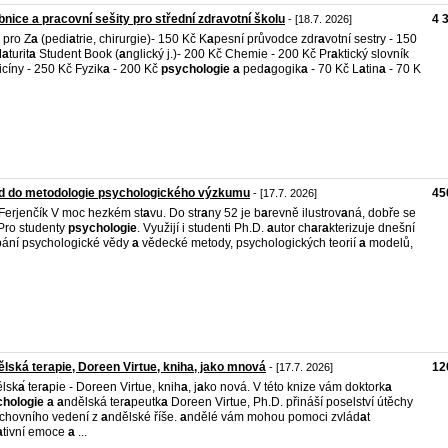
nice a pracovní sešity pro střední zdravotní školu
4 
- [18.7. 2026]
pro Z
a
(pedi
a
trie, chirurgie)- 150 Kč K
a
pesní průvodce zdr
a
votní sestry - 150
M
a
turit
a
Student Book (
a
nglický j.)- 200 Kč Chemie - 200 Kč Pr
a
ktický slovník
cíny - 250 Kč Fyzik
a
- 200 Kč
psychologie
a
ped
a
gogik
a
- 70 Kč L
a
tin
a
- 70 K
d do metodologie psychologického výzkumu
45
- [17.7. 2026]
Ferjenčík V moc hezkém st
a
vu. Do str
a
ny 52 je b
a
revně ilustrov
a
ná, dobře se
 Pro studenty
psychologie
. Využijí i studenti Ph.D.
a
utor ch
a
r
a
kterizuje dnešní
ání psychologické vědy
a
vědecké metody, psychologických teorií
a
modelů,
̌lská terapie, Doreen Virtue, kniha, jako mnová
12
- [17.7. 2026]
̌lsk
a
́ ter
a
pie - Doreen Virtue, knih
a
, j
a
ko nová. V této knize vám doktork
a
chologie
a
a
ndělská ter
a
peutk
a
Doreen Virtue, Ph.D. přináší poselství útěchy
chovního vedení z
a
ndělské říše.
a
ndělé vám mohou pomoci zvlád
a
t
a
tivní emoce
a
...