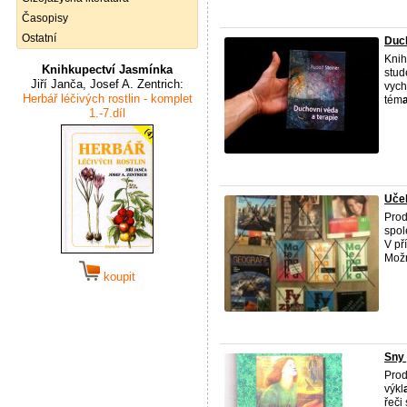
Časopisy
Ostatní
Duch
Knih
Knihkupectví Jasmínka
stud
Jiří Janča, Josef A. Zentrich:
vych
Herbář léčivých rostlin - komplet
tém
1.-7.díl
Uče
Prod
spol
V př
Možn
koupit
Sny 
Prod
výkl
řeči