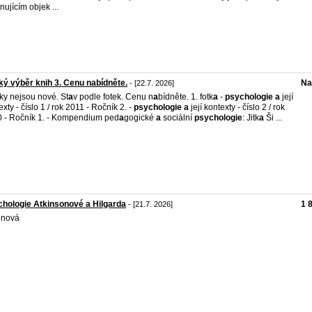
nujícím objek ...
ký výběr knih 3. Cenu nabídněte.
Na
- [22.7. 2026]
ky nejsou nové. St
a
v podle fotek. Cenu n
a
bídněte. 1. fotk
a
-
psychologie
a
její
exty - číslo 1 / rok 2011 - Ročník 2. -
psychologie
a
její kontexty - číslo 2 / rok
 - Ročník 1. - Kompendium ped
a
gogické
a
sociální
psychologie
: Jitk
a
Ši ...
hologie Atkinsonové a Hilgarda
1 
- [21.7. 2026]
 nová