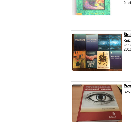
f
a
sci
Širo
Kníž
kont
2010
Psyc
j
a
ko