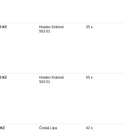
0 Kč
Hradec Králové
35 x
503 01
0 Kč
Hradec Králové
55 x
503 01
 Kč
Česká Lípa
42 x