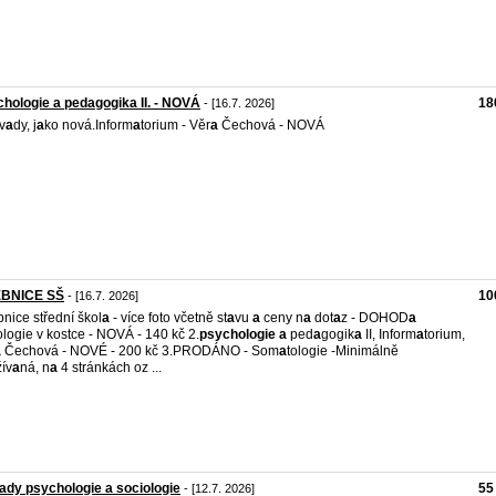
hologie a pedagogika II. - NOVÁ
18
- [16.7. 2026]
v
a
dy, j
a
ko nová.Inform
a
torium - Věr
a
Čechová - NOVÁ
BNICE SŠ
10
- [16.7. 2026]
nice střední škol
a
- více foto včetně st
a
vu
a
ceny n
a
dot
a
z - DOHOD
a
ologie v kostce - NOVÁ - 140 kč 2.
psychologie
a
ped
a
gogik
a
II, Inform
a
torium,
a
Čechová - NOVÉ - 200 kč 3.PRODÁNO - Som
a
tologie -Minimálně
ív
a
ná, n
a
4 stránkách oz ...
ady psychologie a sociologie
55
- [12.7. 2026]