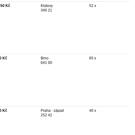
350 Kč
Klatovy
52 x
340 21
0 Kč
Brno
65 x
641 00
0 Kč
Praha - západ
40 x
252 42