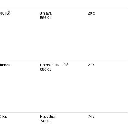
100 Kč
Jihlava
29 x
586 01
hodou
Uherské Hradiště
27 x
686 01
0 Kč
Nový Jičín
24 x
741 01