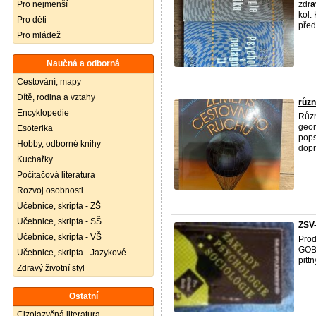
Pro nejmenší
zdr
a
kol.
Pro děti
předá
Pro mládež
Naučná a odborná
Cestování, mapy
Dítě, rodina a vztahy
různ
Encyklopedie
Různ
geom
Esoterika
pops
Hobby, odborné knihy
dopr
Kuchařky
Počítačová literatura
Rozvoj osobnosti
Učebnice, skripta - ZŠ
Učebnice, skripta - SŠ
ZSV-
Učebnice, skripta - VŠ
Prod
GOB 
Učebnice, skripta - Jazykové
pitt
Zdravý životní styl
Ostatní
Cizojazyčná literatura