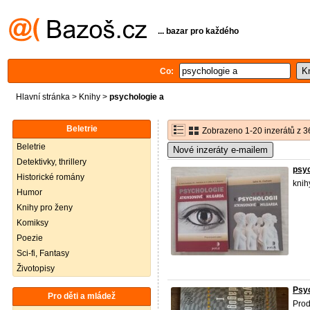
... bazar pro každého
Co:
Hlavní stránka
>
Knihy
>
psychologie a
Beletrie
Zobrazeno 1-20 inzerátů z 3
Beletrie
Nové inzeráty e-mailem
Detektivky, thrillery
psyc
Historické romány
knih
Humor
Knihy pro ženy
Komiksy
Poezie
Sci-fi, Fantasy
Životopisy
Psyc
Pro děti a mládež
Pro