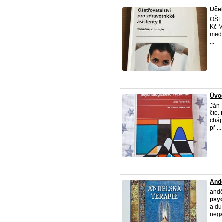
Učeb
OŠE 
Kč 
medi
...
Úvo
Ján 
čte.
cháp
př ...
Ande
a
nde
psy
a
du
neg