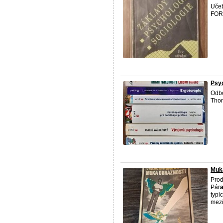
Učeb
FOR
Psyc
Odbo
Thor
Muka
Pro
Pár
typi
mezi