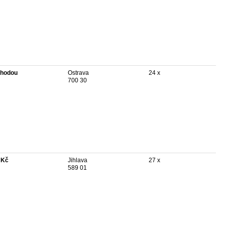
hodou
Ostrava
24 x
700 30
 Kč
Jihlava
27 x
589 01