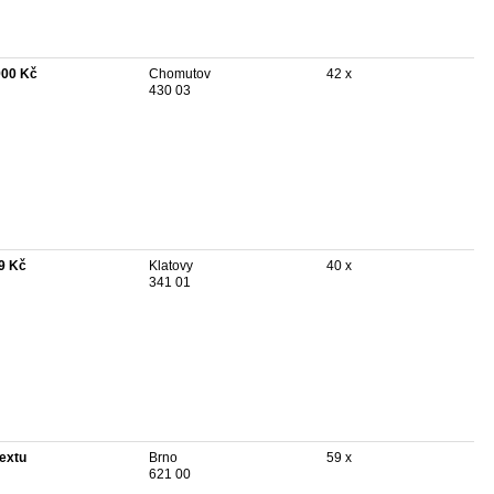
900 Kč
Chomutov
42 x
430 03
9 Kč
Klatovy
40 x
341 01
textu
Brno
59 x
621 00