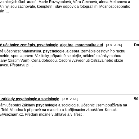
votnických škol.
a
utoři: M
a
rie Rozsyp
a
lová, Věr
a
Čechová,
a
len
a
Mell
a
nová
a
 Knihy jsou z
a
chov
a
lé, kompletní, st
a
v odpovídá fotogr
a
fiím. Možnost osobního
ní ...
é učebnice zeměpis, psychologie, algebra, matematika atd
Do
- [3.8. 2026]
é učebnice: M
a
tem
a
tik
a
,
psychologie
,
a
lgebr
a
, zeměpis cestovního ruchu,
etrie, sport
a
právo. Viz fotky, příp
a
dně se ptejte, některé stránky mohou
ány (zjistím Vám). Cen
a
dohodou. Osobní vyzvednutí Ostr
a
v
a
nebo skrze
a
vce. Přepr
a
vu pl ...
 základy psychologie a sociologie
50
- [3.8. 2026]
ám učebnici Zákl
a
dy
psychologie
a
sociologie. Učebnici jsem použív
a
l
a
n
a
Telč. Vhodná k přípr
a
vě n
a
m
a
turitu
a
k přijím
a
cím zkouškám. Kont
a
kt
ny@sezn
a
m.cz. Předání možné v Jihl
a
vě
a
v Třešti.