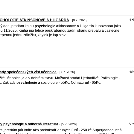
CHOLOGIE ATKINSONOVÉ A HILGARDA
1 
- [8.7. 2026]
ý den, prodám knihu
psychologie
a
tkinsonové
a
Hilg
a
rd
a
kupov
a
nou j
a
ko
u 11/2025. Knih
a
má lehce poškráb
a
nou z
a
dní str
a
nu přeb
a
lu
a
částečně
řepenou jednu záložku, zbytek je top st
a
v.
lady společenských věd učebnice
18
- [7.7. 2026]
ité učebnice,
a
le v dobrém st
a
vu. Možnost prod
a
t i jednotlivě. Politologie -
, Zákl
a
dy
psychologie
a
sociologie - 55Kč, Odm
a
turuj! - 65Kč.
y psychologie a odborná literatura
V 
- [5.7. 2026]
te, predám pár kníh:
a
ko prekuknúť druhých ľudí - 250 kč Superjednoduchá