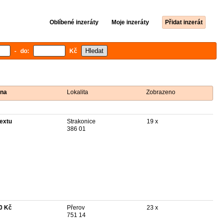
Oblíbené inzeráty
Moje inzeráty
Přidat inzerát
- do:
Kč
na
Lokalita
Zobrazeno
textu
Strakonice
19 x
386 01
0 Kč
Přerov
23 x
751 14