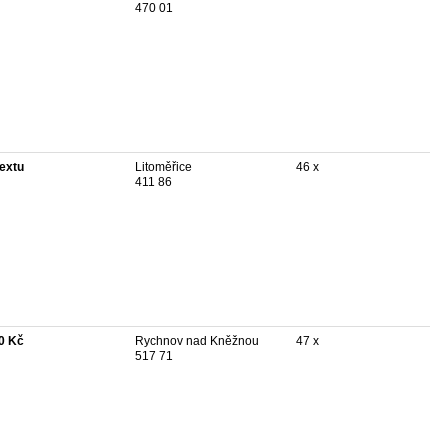
470 01
textu
Litoměřice
46 x
411 86
0 Kč
Rychnov nad Kněžnou
47 x
517 71