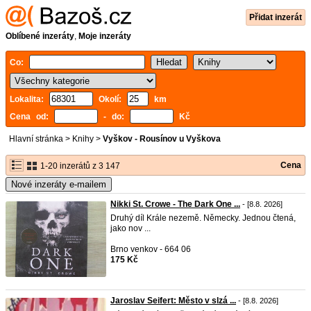
Přidat inzerát
Oblíbené inzeráty
,
Moje inzeráty
Co:
Lokalita:
Okolí:
km
Cena od:
- do:
Kč
Hlavní stránka
>
Knihy
>
Vyškov - Rousínov u Vyškova
Cena
1-20 inzerátů z 3 147
Nové inzeráty e-mailem
Nikki St. Crowe - The Dark One ...
- [8.8. 2026]
Druhý díl Krále nezemě. Německy. Jednou čtená,
jako nov ...
Brno venkov - 664 06
175 Kč
Jaroslav Seifert: Město v slzá ...
- [8.8. 2026]