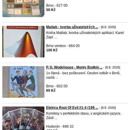
Brno - 627 00
50 Kč
Matlab - tvorba uživatelských ...
- [8.8. 2026]
Kniha Matlab, tvorba uživatelských aplikací. Karel
Zapl ...
Brno venkov - 664 05
100 Kč
P. G. Wodehouse - Monty Bodkin ...
- [8.8. 2026]
1x čtená - bez poškození. Osobni odběr v Brně,
zaslá ...
Brno - 602 00
60 Kč
Elektra Root Of Evil #1-4 (199 ...
- [8.8. 2026]
Komiksy v perfektním stavu, v anglickém jazyce.
Zásil ...
Hodonín - 696 32