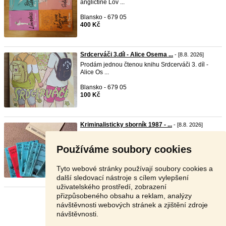
angličtině Lov ...
Blansko - 679 05
400 Kč
Srdcerváči 3.díl - Alice Osema ...
- [8.8. 2026]
Prodám jednou čtenou knihu Srdcerváči 3. díl -
Alice Os ...
Blansko - 679 05
100 Kč
Kriminalisticky sborník 1987 - ...
- [8.8. 2026]
V hezkém stavu
Používáme soubory cookies
Brno - 602 00
320 Kč
Tyto webové stránky používají soubory cookies a
další sledovací nástroje s cílem vylepšení
uživatelského prostředí, zobrazení
přizpůsobeného obsahu a reklam, analýzy
Stránka:
1
2
3
Další
návštěvnosti webových stránek a zjištění zdroje
návštěvnosti.