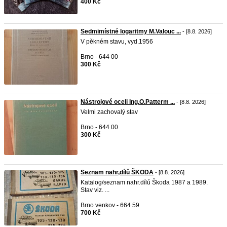
400 Kč
Sedmimístné logaritmy M.Valouc ...
- [8.8. 2026]
V pěkném stavu, vyd.1956
Brno - 644 00
300 Kč
Nástrojové oceli Ing.O.Patterm ...
- [8.8. 2026]
Velmi zachovalý stav
Brno - 644 00
300 Kč
Seznam nahr,dílů ŠKODA
- [8.8. 2026]
Katalog/seznam nahr.dílů Škoda 1987 a 1989.
Stav viz. ...
Brno venkov - 664 59
700 Kč