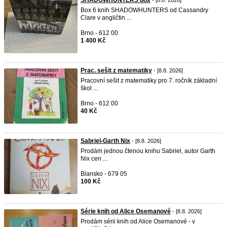
SHADOWHUNTERS box
- [8.8. 2026]
Box 6 knih SHADOWHUNTERS od Cassandry
Clare v angličtin ...
Brno - 612 00
1 400 Kč
Prac. sešit z matematiky
- [8.8. 2026]
Pracovní sešit z matematiky pro 7. ročník základní
škol ...
Brno - 612 00
40 Kč
Sabriel-Garth Nix
- [8.8. 2026]
Prodám jednou čtenou knihu Sabriel, autor Garth
Nix cen ...
Blansko - 679 05
100 Kč
Série knih od Alice Osemanové
- [8.8. 2026]
Prodám sérii knih od Alice Osemanové - v