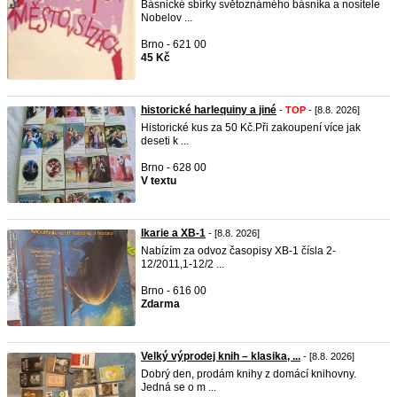
Básnické sbírky světoznámého básníka a nositele
Nobelov ...
Brno - 621 00
45 Kč
historické harlequiny a jiné
-
TOP
- [8.8. 2026]
Historické kus za 50 Kč.Při zakoupení více jak
deseti k ...
Brno - 628 00
V textu
Ikarie a XB-1
- [8.8. 2026]
Nabízím za odvoz časopisy XB-1 čísla 2-
12/2011,1-12/2 ...
Brno - 616 00
Zdarma
Velký výprodej knih – klasika, ...
- [8.8. 2026]
Dobrý den, prodám knihy z domácí knihovny.
Jedná se o m ...