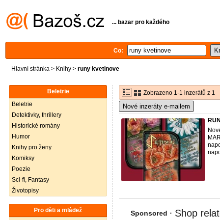
... bazar pro každého
Co:
Hlavní stránka
>
Knihy
>
runy kvetinove
Beletrie
Zobrazeno 1-1 inzerátů z 1
Beletrie
Nové inzeráty e-mailem
Detektivky, thrillery
RUN
Historické romány
Nov
Humor
MARI
napo
Knihy pro ženy
napo
Komiksy
Poezie
Sci-fi, Fantasy
Životopisy
Pro děti a mládež