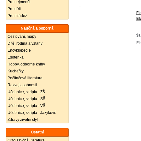
Pro nejmenší
Pro děti
Pro mládež
Naučná a odborná
Cestování, mapy
Dítě, rodina a vztahy
Encyklopedie
Esoterika
Hobby, odborné knihy
Kuchařky
Počítačová literatura
Rozvoj osobnosti
Učebnice, skripta - ZŠ
Učebnice, skripta - SŠ
Učebnice, skripta - VŠ
Učebnice, skripta - Jazykové
Zdravý životní styl
Ostatní
Cizojazyčná literatura