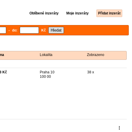
Oblíbené inzeráty
Moje inzeráty
Přidat inzerát
- do:
Kč
na
Lokalita
Zobrazeno
8 Kč
Praha 10
38 x
100 00