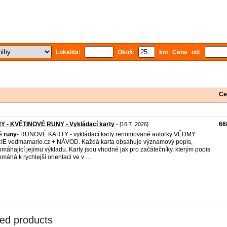
Lokalita:
Okolí:
km Cena od:
Ce
Y - KVĚTINOVÉ RUNY - Vykládací karty
66
- [16.7. 2026]
é
runy
- RUNOVÉ KARTY - vykládací karty renomované autorky VĚDMY
E vedmamarie.cz + NÁVOD. Každá karta obsahuje významový popis,
máhající jejímu výkladu. Karty jsou vhodné jak pro začátečníky, kterým popis
máhá k rychlejší orientaci ve v ...