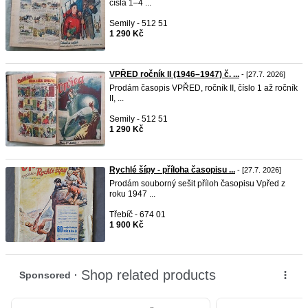
čísla 1–4 ...
Semily - 512 51
1 290 Kč
VPŘED ročník II (1946–1947) č. ...
- [27.7. 2026]
Prodám časopis VPŘED, ročník II, číslo 1 až ročník
II, ...
Semily - 512 51
1 290 Kč
Rychlé šípy - příloha časopisu ...
- [27.7. 2026]
Prodám souborný sešit příloh časopisu Vpřed z
roku 1947 ...
Třebíč - 674 01
1 900 Kč