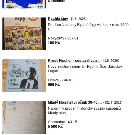
Nabídněte
Rychlé šípy
- [1.8. 2026]
Prodám časopisy Rychlé šípy viz foto z roku 1990.
C ...
Rokycany - 337 01
190 Kč
Kreslí Fischer - sestavil Ivan ...
- [1.8. 2026]
Nový, nečtený sborník - Rychlé Šípy, Jaroslav
Foglar. ...
Opava - 746 01
999 Kč
Mladý hlasatel v.ročník 39-40, ...
- [31.7. 2026]
Nabízím k prodeji historický svazek časopisů
Mladý hlas ...
Chomutov - 431 51
5 500 Kč