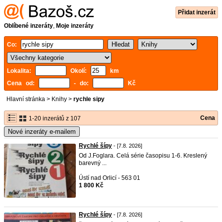
Přidat inzerát
Oblíbené inzeráty
,
Moje inzeráty
Co:
Lokalita:
Okolí:
km
Cena od:
- do:
Kč
Hlavní stránka
>
Knihy
>
rychle sipy
Cena
1-20 inzerátů z 107
Nové inzeráty e-mailem
Rychlé šípy
- [7.8. 2026]
Od J.Foglara. Celá série časopisu 1-6. Kreslený
barevný ...
Ústí nad Orlicí - 563 01
1 800 Kč
Rychlé šípy
- [7.8. 2026]