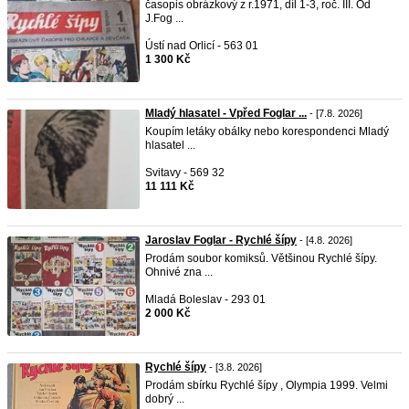
časopis obrázkový z r.1971, díl 1-3, roč. III. Od
J.Fog ...
Ústí nad Orlicí - 563 01
1 300 Kč
Mladý hlasatel - Vpřed Foglar ...
- [7.8. 2026]
Koupím letáky obálky nebo korespondenci Mladý
hlasatel ...
Svitavy - 569 32
11 111 Kč
Jaroslav Foglar - Rychlé šípy
- [4.8. 2026]
Prodám soubor komiksů. Většinou Rychlé šípy.
Ohnivé zna ...
Mladá Boleslav - 293 01
2 000 Kč
Rychlé šípy
- [3.8. 2026]
Prodám sbírku Rychlé šípy , Olympia 1999. Velmi
dobrý ...