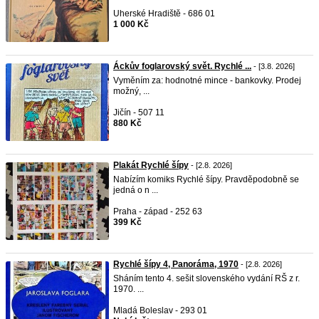
Uherské Hradiště - 686 01
1 000 Kč
Áckův foglarovský svět. Rychlé ...
- [3.8. 2026]
Vyměním za: hodnotné mince - bankovky. Prodej
možný, ...
Jičín - 507 11
880 Kč
Plakát Rychlé šípy
- [2.8. 2026]
Nabízím komiks Rychlé šípy. Pravděpodobně se
jedná o n ...
Praha - západ - 252 63
399 Kč
Rychlé šípy 4, Panoráma, 1970
- [2.8. 2026]
Sháním tento 4. sešit slovenského vydání RŠ z r.
1970. ...
Mladá Boleslav - 293 01