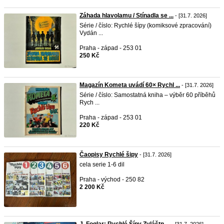
Záhada hlavolamu / Stínadla se ...
- [31.7. 2026]
Série / číslo: Rychlé šípy (komiksové zpracování)
Vydán ...
Praha - západ - 253 01
250 Kč
Magazín Kometa uvádí 60× Rychl ...
- [31.7. 2026]
Série / číslo: Samostatná kniha – výběr 60 příběhů
Rych ...
Praha - západ - 253 01
220 Kč
Čaopisy Rychlé šipy
- [31.7. 2026]
cela serie 1-6 dil
Praha - východ - 250 82
2 200 Kč