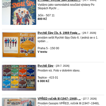
J. Foglar: Rychlé Šípy Zvláštn ...
- [31.7. 2026]
Vydáno jako samostatná součást výstavy Po
Stopách Rychl ...
Jičín - 507 11
800 Kč
Rychlé šípy čís. 6, 1969 Fogla ...
- [29.7. 2026]
prodám sešit Rychlé šípy číslo 6. / jedná se o 1.
vydán ...
Praha 5 - 150 00
V textu
Rychlé šípy
- [29.7. 2026]
Prodám viz. Foto v dobrém stavu.
Teplice - 415 01
6 000 Kč
VPŘED ročník III (1947–1948), ...
- [27.7. 2026]
Prodám časopis VPŘED, ročník III (1947–1948),