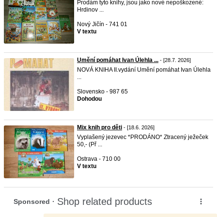
Prodám tyto knihy, jsou jako nové nepoškozené:
Hrdinov ...
Nový Jičín - 741 01
V textu
Umění pomáhat Ivan Úlehla ...
- [28.7. 2026]
NOVÁ KNIHA II.vydání Umění pomáhat Ivan Úlehla
...
Slovensko - 987 65
Dohodou
Mix knih pro děti
- [18.6. 2026]
Vyplašený jezevec *PRODÁNO* Ztracený ježeček
50,- (Př ...
Ostrava - 710 00
V textu