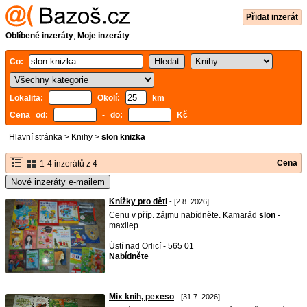
Přidat inzerát
Oblíbené inzeráty
,
Moje inzeráty
Co:
Lokalita:
Okolí:
km
Cena od:
- do:
Kč
Hlavní stránka
>
Knihy
>
slon knizka
Cena
1-4 inzerátů z 4
Nové inzeráty e-mailem
Knížky pro děti
- [2.8. 2026]
Cenu v příp. zájmu nabídněte. Kamarád
slon
-
maxilep ...
Ústí nad Orlicí - 565 01
Nabídněte
Mix knih, pexeso
- [31.7. 2026]