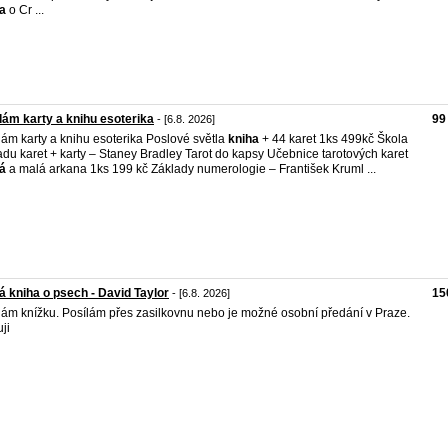
a
o Cr ...
ám karty a knihu esoterika
99
- [6.8. 2026]
ám karty a knihu esoterika Poslové světla
kniha
+ 44 karet 1ks 499kč Škola
adu karet + karty – Staney Bradley Tarot do kapsy Učebnice tarotových karet
á
a malá arkana 1ks 199 kč Základy numerologie – František Kruml ...
á kniha o psech - David Taylor
15
- [6.8. 2026]
ám knížku. Posílám přes zasilkovnu nebo je možné osobní předání v Praze.
ji