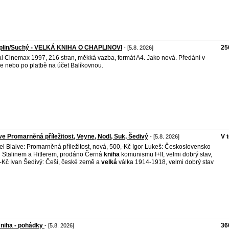
plin/Suchý - VELKÁ KNIHA O CHAPLINOVI
25
- [5.8. 2026]
l Cinemax 1997, 216 stran, měkká vazba, formát A4. Jako nová. Předání v
e nebo po platbě na účet Balíkovnou.
ve Promarněná příležitost, Veyne, Nodl, Suk, Šedivý
V 
- [5.8. 2026]
el Blaive: Promarněná příležitost, nová, 500,-Kč Igor Lukeš: Československo
 Stalinem a Hitlerem, prodáno Černá
kniha
komunismu I+II, velmi dobrý stav,
-Kč Ivan Šedivý: Češi, české země a
velká
válka 1914-1918, velmi dobrý stav
niha - pohádky
36
- [5.8. 2026]