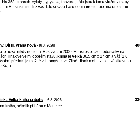
i . Na 358 stranách, výlety , typy a zajímavosti, dále jsou k tomu vloženy mapy
tailní Rejstřík míst. Ti z vás, kdo si svou trasu doma prostuduje, má přiloženu
u ...
y, Díl III. Praha nová
40
- [6.8. 2026]
a
je nová, nikdy nečtená. Rok vydání 2000. Menší estetické nedostatky na
ách, jinak ve velmi dobrém stavu.
kniha
je
velká
36,5 cm x 27 cm a váží 2,6
Osobní předání je možné v Litomyšli a ve Zlíně. Jinak mohu zaslat zásilkovnou
 Kč, n ...
inka Velká kniha příběhů
33
- [6.8. 2026]
sná
kniha
, několik příběhů o Martince.