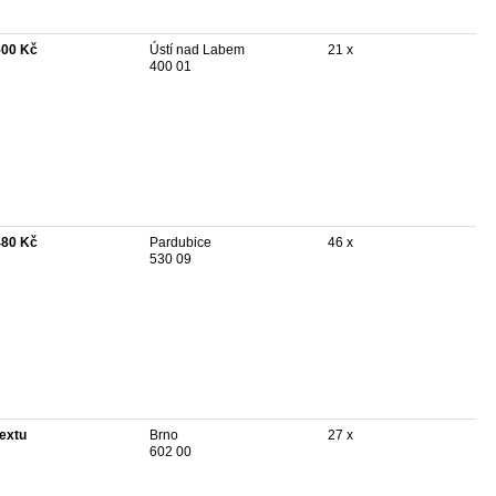
500 Kč
Ústí nad Labem
21 x
400 01
480 Kč
Pardubice
46 x
530 09
textu
Brno
27 x
602 00