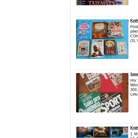
Knih
Prod
pěkn
COH
(3)
Spor
Hry:
Milo
300,
Letu 
Knih
1. M