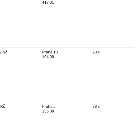
417 01
9 Kč
Praha 10
23 x
104 00
 Kč
Praha 5
28 x
155 00