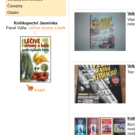
Časopisy
Ostatní
Velk
Vlas
Knihkupectví Jasmínka
nebo
Pavel Váňa:
Léčivé stromy a keře
I.
Velk
Top 
koupit
Knih
Byzn
nová
nová