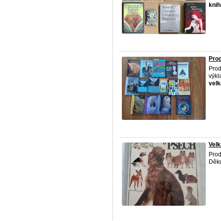
knih
Prod
Prod
výkl
velk
Velk
Prod
Děku