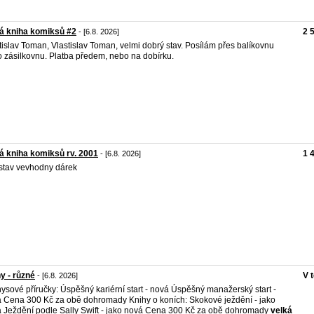
á kniha komiksů #2
2 
- [6.8. 2026]
tislav Toman, Vlastislav Toman, velmi dobrý stav. Posílám přes balíkovnu
 zásilkovnu. Platba předem, nebo na dobírku.
á kniha komiksů rv. 2001
1 
- [6.8. 2026]
stav vevhodny dárek
y - různé
V 
- [6.8. 2026]
ysové příručky: Úspěšný kariérní start - nová Úspěšný manažerský start -
 Cena 300 Kč za obě dohromady Knihy o koních: Skokové ježdění - jako
 Ježdění podle Sally Swift - jako nová Cena 300 Kč za obě dohromady
velká