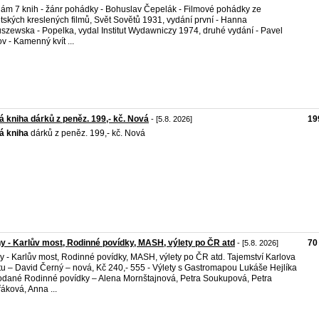
ám 7 knih - žánr pohádky - Bohuslav Čepelák - Filmové pohádky ze
tských kreslených filmů, Svět Sovětů 1931, vydání první - Hanna
szewska - Popelka, vydal Institut Wydawniczy 1974, druhé vydání - Pavel
v - Kamenný kvít ...
á kniha dárků z peněz. 199,- kč. Nová
19
- [5.8. 2026]
á
kniha
dárků z peněz. 199,- kč. Nová
y - Karlův most, Rodinné povídky, MASH, výlety po ČR atd
70
- [5.8. 2026]
y - Karlův most, Rodinné povídky, MASH, výlety po ČR atd. Tajemství Karlova
u – David Černý – nová, Kč 240,- 555 - Výlety s Gastromapou Lukáše Hejlíka
odané Rodinné povídky – Alena Mornštajnová, Petra Soukupová, Petra
áková, Anna ...