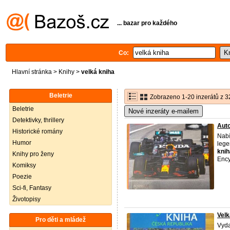
... bazar pro každého
Co:
Hlavní stránka
>
Knihy
>
velká kniha
Beletrie
Zobrazeno 1-20 inzerátů z 3
Beletrie
Nové inzeráty e-mailem
Detektivky, thrillery
Auto
Historické romány
Nabí
Humor
lege
knih
Knihy pro ženy
Ency
Komiksy
Poezie
Sci-fi, Fantasy
Životopisy
Velk
Pro děti a mládež
Vyda