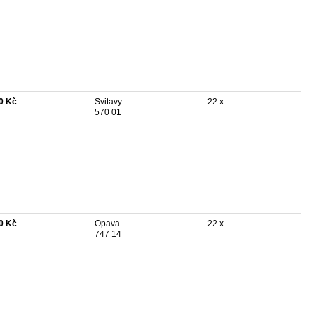
0 Kč
Svitavy
22 x
570 01
0 Kč
Opava
22 x
747 14