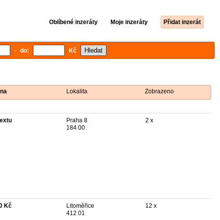
Oblíbené inzeráty
Moje inzeráty
Přidat inzerát
- do:
Kč
na
Lokalita
Zobrazeno
textu
Praha 8
2 x
184 00
0 Kč
Litoměřice
12 x
412 01