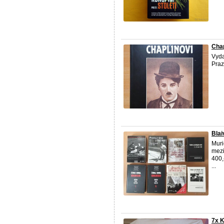
Cha
Vyda
Praz
Blai
Muri
mezi
400,
...
7x K