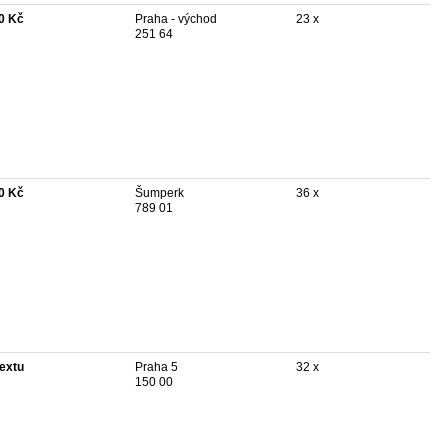
0 Kč
Praha - východ
23 x
251 64
0 Kč
Šumperk
36 x
789 01
textu
Praha 5
32 x
150 00