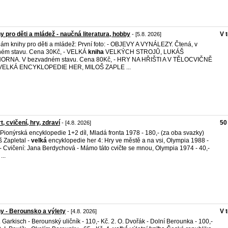
y pro děti a mládež - naučná literatura, hobby
V 
- [5.8. 2026]
ám knihy pro děti a mládež: První foto: - OBJEVY A VYNÁLEZY. Čtená, v
ém stavu. Cena 30Kč, - VELKÁ
kniha
VELKÝCH STROJŮ, LUKÁŠ
ORNA. V bezvadném stavu. Cena 80Kč, - HRY NA HŘIŠTI A V TĚLOCVIČNĚ
, VELKÁ ENCYKLOPEDIE HER, MILOŠ ZAPLE ...
t, cvičení, hry, zdraví
50
- [4.8. 2026]
 Pionýrská encyklopedie 1+2 díl, Mladá fronta 1978 - 180,- (za oba svazky)
š Zapletal -
velká
encyklopedie her 4: Hry ve městě a na vsi, Olympia 1988 -
- Cvičení: Jana Berdychová - Mámo táto cvičte se mnou, Olympia 1974 - 40,-
...
y - Berounsko a výlety
V 
- [4.8. 2026]
. Garkisch - Berounský uličník - 110,- Kč. 2. O. Dvořák - Dolní Berounka - 100,-