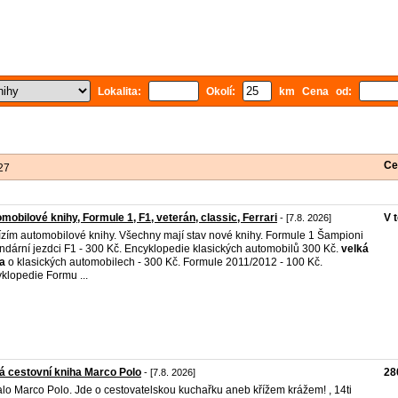
Lokalita:
Okolí:
km Cena od:
Ce
27
mobilové knihy, Formule 1, F1, veterán, classic, Ferrari
V 
- [7.8. 2026]
zím automobilové knihy. Všechny mají stav nové knihy. Formule 1 Šampioni
ndární jezdci F1 - 300 Kč. Encyklopedie klasických automobilů 300 Kč.
velká
a
o klasických automobilech - 300 Kč. Formule 2011/2012 - 100 Kč.
klopedie Formu ...
á cestovní kniha Marco Polo
28
- [7.8. 2026]
lo Marco Polo. Jde o cestovatelskou kuchařku aneb křížem krážem! , 14ti