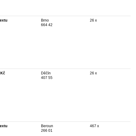
textu
Brno
26 x
664 42
 Kč
Děčín
26 x
407 55
textu
Beroun
467 x
266 01