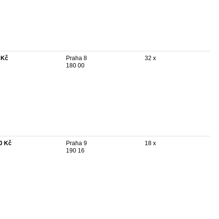
 Kč
Praha 8
32 x
180 00
0 Kč
Praha 9
18 x
190 16