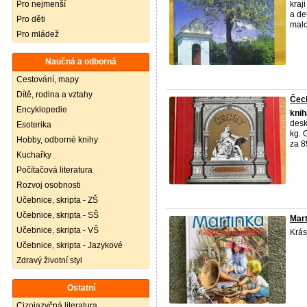
Pro nejmenší
kraj
a de
Pro děti
malo
Pro mládež
Naučná a odborná
Cestování, mapy
Dítě, rodina a vztahy
Čech
Encyklopedie
knih
desk
Esoterika
kg. 
Hobby, odborné knihy
za 89
Kuchařky
Počítačová literatura
Rozvoj osobnosti
Učebnice, skripta - ZŠ
Učebnice, skripta - SŠ
Mart
Učebnice, skripta - VŠ
Krá
Učebnice, skripta - Jazykové
Zdravý životní styl
Ostatní
Cizojazyčná literatura