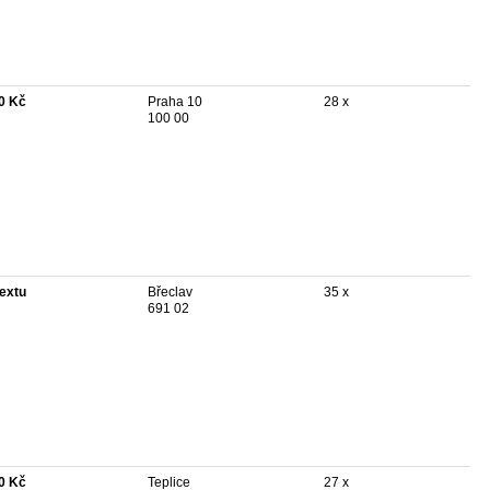
0 Kč
Praha 10
28 x
100 00
textu
Břeclav
35 x
691 02
0 Kč
Teplice
27 x