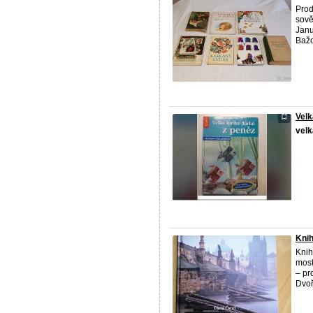
Prod
sově
Janu
Bažo
Velk
velk
Knih
Knih
most
– pr
Dvoř