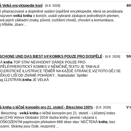
 Velká encyklopedie koní
40
- [6.8. 2026]
 přepracované a doplněné vydání úspěšné encyklopedie, která se prodávala
 názvem
velká
kniha
o koních, uvádí vybrané zástupce jednotlivých plemen,
vá jejich základní znaky, původ, rozlišení chodů, chování a komunikace,
 hříběte, zbarv ...
 SCHONE UND DAS BIEST trif KOMIKS POUZE PRO DOSPĚLÉ
50
- [6.8. 2026]
VÁ
kniha
TOP STAV NEVHODNÝ DÁREK POUZE PRO
PĚLÉ!!!!!!EROTICKÝ KOMIKS V NĚMČINĚ,TEXTU JE TAM ALE
O,EROTICKÉ ILUSTRACE TÉMĚŘ NA KAŽDÉ STRÁNCE.VIZ FOTO DĚJ SE
KUD LIŠÍ OD ZNÁMÉ POHÁDKY... Nakladatel: Splitter
lag,112STRAN,
kniha
JE VELKÁ
á kniha o léčbě konopím pro 21. století - Blesching 100%
V 
- [5.8. 2026]
Blesching -
velká
kniha
o léčbě konopím pro 21. století – Léčebný index
pí (CHI) Volvox Globator 2018 Vazba knihy: pevná / vázaná s
OŠKOZENÝM papírovým přebalem 688 stran stav: NEČTENÁ
kniha
, bez
ození. Stránky jsou čisté, nezprohý ...