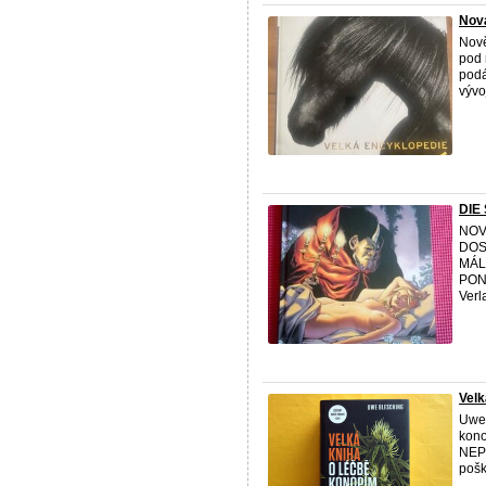
Nová
Nově
pod
podá
vývoj
DIE
NO
DOS
MÁL
PONĚ
Ver
Velk
Uwe 
kono
NEP
pošk