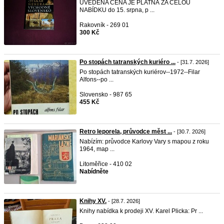
UVEDENA CENA JE PLATNÁ ZA CELOU
NABÍDKU do 15. srpna, p ...
Rakovník - 269 01
300 Kč
Po stopách tatranských kuriéro ...
- [31.7. 2026]
Po stopách tatranských kuriérov--1972--Filar
Alfons--po ...
Slovensko - 987 65
455 Kč
Retro leporela, průvodce měst ...
- [30.7. 2026]
Nabízím: průvodce Karlovy Vary s mapou z roku
1964, map ...
Litoměřice - 410 02
Nabídněte
Knihy XV.
- [28.7. 2026]
Knihy nabídka k prodeji XV. Karel Plicka: Pr ...