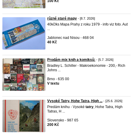
100 Kč
různé staré mapy
- [8.7. 2026]
40kč/ks Mapa Prahy z roku 1979 - info viz foto. Aut
...
Jablonec nad Nisou - 468 04
40 Kč
Prodám mix knih a komiksů:
- [5.7. 2026]
Bradley L. Schiller - Makroekonomie - 200,- Rich
Johns ...
Brno - 635 00
V textu
Vysoké Tatry, Hohe Tatra, High ...
- [25.6. 2026]
Predám knihu - Vysoké
tatry
, Hohe Tatra, High
Tatras, H ...
Slovensko - 987 65
200 Kč