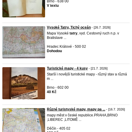
Brno - 638 00
V textu
Vysoké Tatry, Tichý oceán
- [26.7. 2026]
Mapa Vysoké
tatry
, vyd. Cestovný ruch n.p. v
Bratislave ...
Hradec Králové - 500 02
Dohodou
Turistické mapy - 4 kusy
- [21.7. 2026]
Starší i novější turistické mapy - různý stav a různá
m ...
Brno - 602 00
40 Kč
Různé turistyské mapy, mapy pa ...
- [16.7. 2026]
mapy měst v české republice.PRAHA,BRNO
,LIBEREC ,LITOMĚ ...
Děčín - 405 02