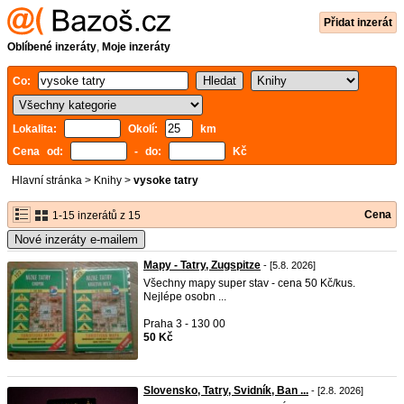
Přidat inzerát
Oblíbené inzeráty
,
Moje inzeráty
Co:
Lokalita:
Okolí:
km
Cena od:
- do:
Kč
Hlavní stránka
>
Knihy
>
vysoke tatry
Cena
1-15 inzerátů z 15
Nové inzeráty e-mailem
Mapy - Tatry, Zugspitze
- [5.8. 2026]
Všechny mapy super stav - cena 50 Kč/kus.
Nejlépe osobn ...
Praha 3 - 130 00
50 Kč
Slovensko, Tatry, Svidník, Ban ...
- [2.8. 2026]