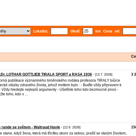
Lokalita:
Okolí:
km Cena od:
Ce
f.Dr. LOTHAR GOTTLIEB TIRALA SPORT a RASA 1936
3 
- [13.7. 2026]
rná publikace významného brněnského rodáka profesora TIRALY tvůrce
cké otázky zdravého života, jehož mottem bylo : - Buďte vždy připraveni k
 - Vždy hledejte nejlepší argumenty - Ušetřete toho kdo bezmocně prosí -
žte toho, kdo v ...
 rande se světem - Waltraud Havle
15
- [12.6. 2026]
e stane, když žena, která má třicítku skoro za sebou, praští se starým životem,