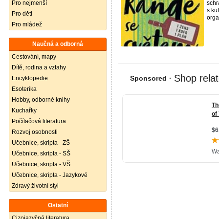
Pro nejmenší
schr
s ku
Pro děti
organ
Pro mládež
Naučná a odborná
Cestování, mapy
Dítě, rodina a vztahy
Encyklopedie
Esoterika
Hobby, odborné knihy
Kuchařky
Počítačová literatura
Rozvoj osobnosti
Učebnice, skripta - ZŠ
Učebnice, skripta - SŠ
Učebnice, skripta - VŠ
Učebnice, skripta - Jazykové
Zdravý životní styl
Ostatní
Cizojazyčná literatura