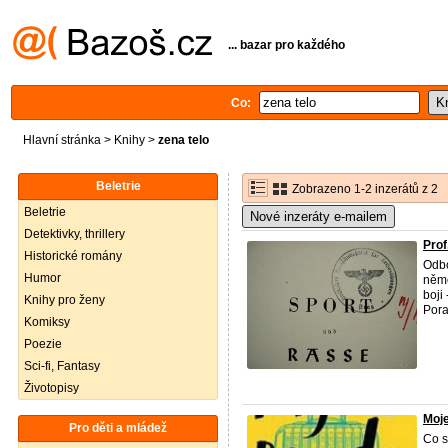
... bazar pro každého
Co:
Hlavní stránka
>
Knihy
>
zena telo
Beletrie
Zobrazeno 1-2 inzerátů z 2
Beletrie
Nové inzeráty e-mailem
Detektivky, thrillery
Pro
Historické romány
Odbo
Humor
něme
boji
Knihy pro ženy
Pora
Komiksy
Poezie
Sci-fi, Fantasy
Životopisy
Moje
Pro děti a mládež
Co s