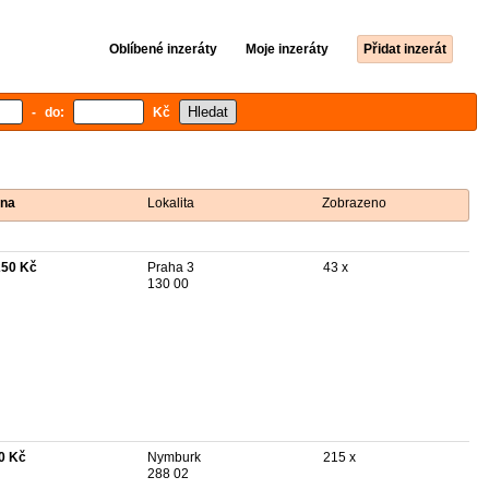
Oblíbené inzeráty
Moje inzeráty
Přidat inzerát
- do:
Kč
na
Lokalita
Zobrazeno
250 Kč
Praha 3
43 x
130 00
0 Kč
Nymburk
215 x
288 02