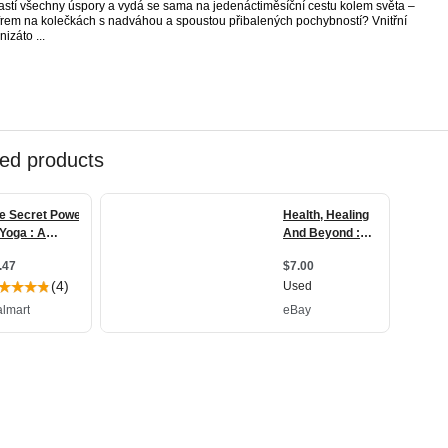
astí všechny úspory a vydá se sama na jedenáctiměsíční cestu kolem světa –
frem na kolečkách s nadváhou a spoustou přibalených pochybností? Vnitřní
izáto ...