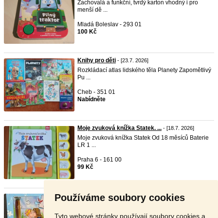
Zachovalá a funkční, tvrdý karton vhodný i pro
menší dě ...
Mladá Boleslav - 293 01
100 Kč
Knihy pro děti
- [23.7. 2026]
Rozkládací atlas lidského těla Planety Zapomětlivý
Pu ...
Cheb - 351 01
Nabídněte
Moje zvuková knížka Statek. ...
- [18.7. 2026]
Moje zvuková knížka Statek Od 18 měsíců Baterie
LR 1 ...
Praha 6 - 161 00
99 Kč
Používáme soubory cookies
Zvuková knížka + puzzle
- [5.7. 2026]
Prodám knížku zvukovou a puzzle. Kompletní.
Funkční . m ...
Tyto webové stránky používají soubory cookies a