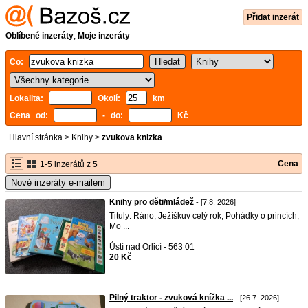
Přidat inzerát
Oblíbené inzeráty
,
Moje inzeráty
Co:
Lokalita:
Okolí:
km
Cena od:
- do:
Kč
Hlavní stránka
>
Knihy
>
zvukova knizka
Cena
1-5 inzerátů z 5
Nové inzeráty e-mailem
Knihy pro děti/mládež
- [7.8. 2026]
Tituly: Ráno, Ježíškuv celý rok, Pohádky o princích,
Mo ...
Ústí nad Orlicí - 563 01
20 Kč
Pilný traktor - zvuková knížka ...
- [26.7. 2026]