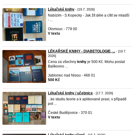
Lékařské knihy
- [19.7. 2026]
Nabízím - S.Kopecky - Jak žít déle a cítit se mladší
- ...
Olomouc - 779 00
V textu
LÉKAŘSKÉ KNIHY - DIABETOLOGIE, ...
- [19.7.
2026]
Cena za všechny
knihy
je 500 Kč. Mohu poslat
Balíkovno ...
Jablonec nad Nisou - 466 01
500 Kč
Lékařské knihy / učebnice
- [17.7. 2026]
...ke studiu teorie a k aplikované praxi, v případě
pot ...
České Budějovice - 370 01
V textu