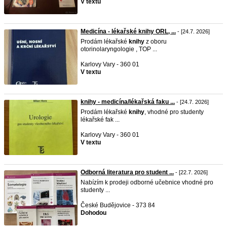
V textu
Medicína - lékařské knihy ORL, ...
- [24.7. 2026]
Prodám lékařské
knihy
z oboru
otorinolaryngologie , TOP ...
Karlovy Vary - 360 01
V textu
knihy - medicína/lékařská faku ...
- [24.7. 2026]
Prodám lékařské
knihy
, vhodné pro studenty
lékařské fak ...
Karlovy Vary - 360 01
V textu
Odborná literatura pro student ...
- [22.7. 2026]
Nabízím k prodeji odborné učebnice vhodné pro
studenty ...
České Budějovice - 373 84
Dohodou