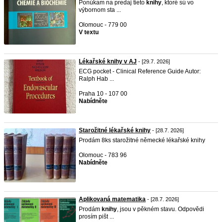
Ponúkam na predaj tieto
knihy
, ktoré sú vo
výbornom sta ...
Olomouc - 779 00
V textu
Lékařské knihy v AJ
- [29.7. 2026]
ECG pocket - Clinical Reference Guide Autor:
Ralph Hab ...
Praha 10 - 107 00
Nabídněte
Starožitné lékařské knihy
- [28.7. 2026]
Prodám 8ks starožitné německé lékařské knihy
Olomouc - 783 96
Nabídněte
Aplikovaná matematika
- [28.7. 2026]
Prodám
knihy
, jsou v pěkném stavu. Odpovědi
prosím pišt ...