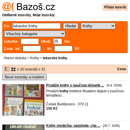
Přidat inzerát
Oblíbené inzeráty
,
Moje inzeráty
Co:
Lokalita:
Okolí:
km
Cena od:
- do:
Kč
Hlavní stránka
>
Knihy
>
lekarske knihy
Cena
1-20 inzerátů z 32
Nové inzeráty e-mailem
Prodám knihy s naučnou tématik ...
- [4.8. 2026]
Prodám
knihy
kolekce Readers digest s naučnou
tématikou ...
České Budějovice - 370 11
150 Kč
Knihy medicína- patologie, che ...
- [30.7. 2026]