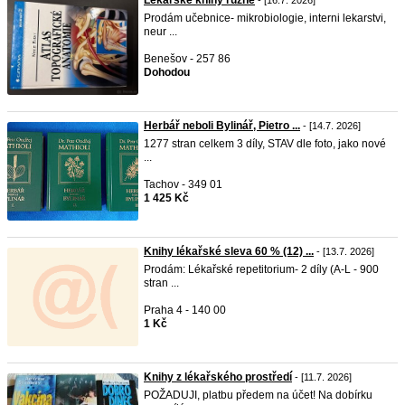
Lékařské knihy různé
- [16.7. 2026]
Prodám učebnice- mikrobiologie, interni lekarstvi,
neur ...
Benešov - 257 86
Dohodou
Herbář neboli Bylinář, Pietro ...
- [14.7. 2026]
1277 stran celkem 3 díly, STAV dle foto, jako nové
...
Tachov - 349 01
1 425 Kč
Knihy lékařské sleva 60 % (12) ...
- [13.7. 2026]
Prodám: Lékařské repetitorium- 2 díly (A-L - 900
stran ...
Praha 4 - 140 00
1 Kč
Knihy z lékařského prostředí
- [11.7. 2026]
POŽADUJI, platbu předem na účet! Na dobírku