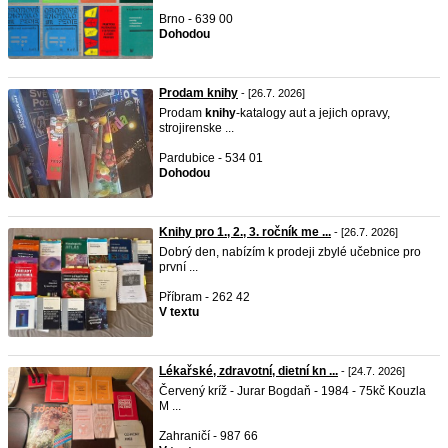
Brno - 639 00
Dohodou
Prodam knihy
- [26.7. 2026]
Prodam
knihy
-katalogy aut a jejich opravy,
strojirenske ...
Pardubice - 534 01
Dohodou
Knihy pro 1., 2., 3. ročník me ...
- [26.7. 2026]
Dobrý den, nabízím k prodeji zbylé učebnice pro
první ...
Příbram - 262 42
V textu
Lékařské, zdravotní, dietní kn ...
- [24.7. 2026]
Červený kríž - Jurar Bogdaň - 1984 - 75kč Kouzla
M ...
Zahraničí - 987 66