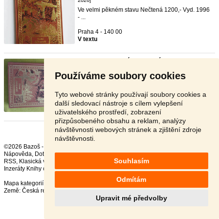
2026]
Ve velmi pěkném stavu Nečtená 1200,- Vyd. 1996
- ...
Praha 4 - 140 00
V textu
Jules Verne Slavní dobyvatelé
- [30.6. 2026]
Nabízím k prodeji vzácné vydání knihy Slavní
Používáme soubory cookies
dobyvatelé ...
Brno - 612 00
Tyto webové stránky používají soubory cookies a
800 Kč
další sledovací nástroje s cílem vylepšení
uživatelského prostředí, zobrazení
přizpůsobeného obsahu a reklam, analýzy
návštěvnosti webových stránek a zjištění zdroje
návštěvnosti.
©2026 Bazoš -
Inzerce, Bazar
Nápověda
,
Dotazy
,
Hodnocení
,
Kontakt
,
Reklama
,
Podmínky
,
Ochrana údajů
,
Souhlasím
RSS
,
Inzeráty Knihy celkem:
37389
, za 24 hodin:
607
Odmítám
Mapa kategorií
,
Nejvyhledávanější výrazy
Země:
Česká republika
,
Slovensko
,
Polsko
,
Rakousko
Upravit mé předvolby