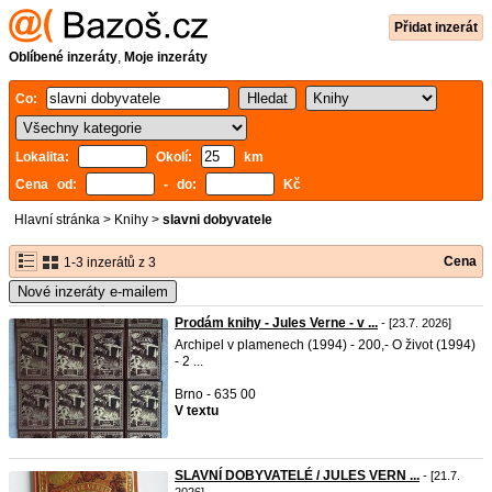
Přidat inzerát
Oblíbené inzeráty
,
Moje inzeráty
Co:
Lokalita:
Okolí:
km
Cena od:
- do:
Kč
Hlavní stránka
>
Knihy
>
slavni dobyvatele
Cena
1-3 inzerátů z 3
Nové inzeráty e-mailem
Prodám knihy - Jules Verne - v ...
- [23.7. 2026]
Archipel v plamenech (1994) - 200,- O život (1994)
- 2 ...
Brno - 635 00
V textu
SLAVNÍ DOBYVATELÉ / JULES VERN ...
- [21.7.